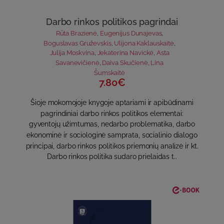
Darbo rinkos politikos pagrindai
Rūta Brazienė
,
Eugenijus Dunajevas
,
Boguslavas Gruževskis
,
Ulijona Kaklauskaitė
,
Julija Moskvina
,
Jekaterina Navickė
,
Asta
Savanevičienė
,
Daiva Skučienė
,
Lina
Šumskaitė
7.80€
Šioje mokomojoje knygoje aptariami ir apibūdinami
pagrindiniai darbo rinkos politikos elementai:
gyventojų užimtumas, nedarbo problematika, darbo
ekonominė ir sociologinė samprata, socialinio dialogo
principai, darbo rinkos politikos priemonių analizė ir kt.
Darbo rinkos politika sudaro prielaidas t..