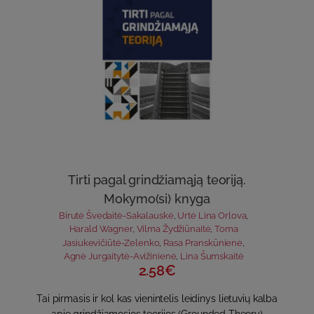
Tirti pagal grindžiamąją teoriją.
Mokymo(si) knyga
Birutė Švedaitė-Sakalauskė
,
Urtė Lina Orlova
,
Harald Wagner
,
Vilma Žydžiūnaitė
,
Toma
Jasiukevičiūtė-Zelenko
,
Rasa Pranskūnienė
,
Agnė Jurgaitytė-Avižinienė
,
Lina Šumskaitė
2.58€
Tai pirmasis ir kol kas vienintelis leidinys lietuvių kalba
apie grindžiamosios teorijos (Grounded Theory)