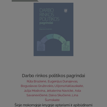
Darbo rinkos politikos pagrindai
Rūta Brazienė
,
Eugenijus Dunajevas
,
Boguslavas Gruževskis
,
Ulijona Kaklauskaitė
,
Julija Moskvina
,
Jekaterina Navickė
,
Asta
Savanevičienė
,
Daiva Skučienė
,
Lina
Šumskaitė
Šioje mokomojoje knygoje aptariami ir apibūdinami