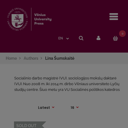
Navi
0
EN
Home
Authors
Lina Šumskaitė
Socialinio darbo magistrė (VU), sociologijos mokslų daktarė
(VU). Nuo 2008 m. iki 2014 m. dirbo Vilniaus universiteto Lyčių
studijų centre. Šiuo metu yra VU Socialinės politikos katedros
asistentė, dėsto socialinės politikos, šeimos ir lyčių lygybės
politikos temomis, dalyvauja moksliniuose projektuose.
SOLD OUT