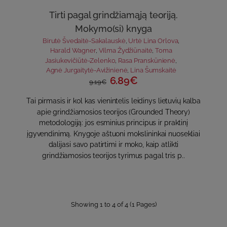
Tirti pagal grindžiamąją teoriją.
Mokymo(si) knyga
Birutė Švedaitė-Sakalauskė
,
Urtė Lina Orlova
,
Harald Wagner
,
Vilma Žydžiūnaitė
,
Toma
Jasiukevičiūtė-Zelenko
,
Rasa Pranskūnienė
,
Agnė Jurgaitytė-Avižinienė
,
Lina Šumskaitė
6.89€
9.19€
Tai pirmasis ir kol kas vienintelis leidinys lietuvių kalba
apie grindžiamosios teorijos (Grounded Theory)
metodologiją: jos esminius principus ir praktinį
įgyvendinimą. Knygoje aštuoni mokslininkai nuosekliai
dalijasi savo patirtimi ir moko, kaip atlikti
grindžiamosios teorijos tyrimus pagal tris p..
Showing 1 to 4 of 4 (1 Pages)