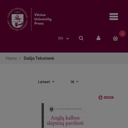
Navi
0
EN
Home
Dalija Tekorienė