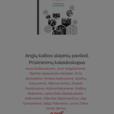
Anglų kalbos slėpinių pavilioti.
Prisiminimų kaleidoskopas
Inesa Šeškauskienė
,
Jonė Grigaliūnienė
,
Rachilė Aprijaskytė-Valdstein
,
Ema
Geniušienė
,
Kristina Kačkuvienė
,
Gražina
Karpuvienė
,
Albinas Kentra
,
Zinaida
Pavilionienė
,
Aldona Rėksnienė
,
Gražina
Rosinienė
,
Laima Erika Starkauskaitė-
Katkuvienė
,
Albertas Steponavičius
,
Lilija
Talmantienė
,
Dalija Tekorienė
,
Leona Toker
,
Jonas Varnas
0.00€