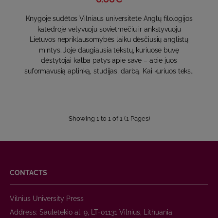
Knygoje sudėtos Vilniaus universitete Anglų filologijos
katedroje vėlyvuoju sovietmečiu ir ankstyvuoju
Lietuvos nepriklausomybės laiku dėsčiusių anglistų
mintys. Joje daugiausia tekstų, kuriuose buvę
dėstytojai kalba patys apie save – apie juos
suformavusią aplinką, studijas, darbą. Kai kuriuos teks..
Showing 1 to 1 of 1 (1 Pages)
CONTACTS
Vilnius University Press
Address: Saulėtekio al. 9, LT-01131 Vilnius, Lithuania