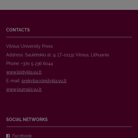
CONTACTS
Vilnius University Press
Address: Saulėtekio al. 9, LT-01131 Vilnius, Lithuania
Phone: +370 5 236 6044
www.leidykla.vu.lt
E-mail:
prekyba@leidykla.vu.lt
www.journals.vu.lt
SOCIAL NETWORKS
Facebook