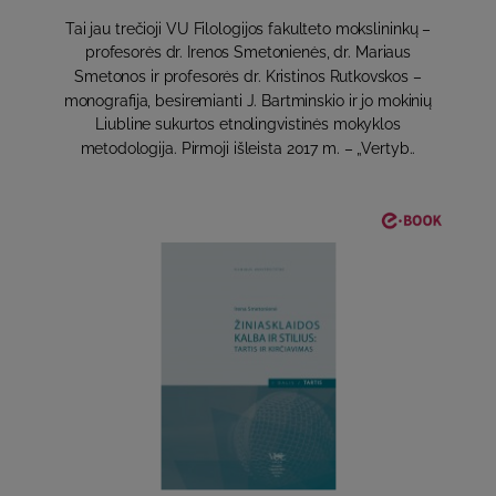
Tai jau trečioji VU Filologijos fakulteto mokslininkų –
profesorės dr. Irenos Smetonienės, dr. Mariaus
Smetonos ir profesorės dr. Kristinos Rutkovskos –
monografija, besiremianti J. Bartminskio ir jo mokinių
Liubline sukurtos etnolingvistinės mokyklos
metodologija. Pirmoji išleista 2017 m. – „Vertyb..