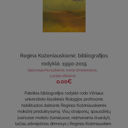
Regina Koženiauskienė: bibliografijos
rodyklė, 1990-2015
Salomėja Peciulkienė
,
Irena Smetonienė
,
Loreta Vilkienė
0.00€
Pateikta bibliografijos rodyklė rodo Vilniaus
universiteto klasikinės filologijos profesorės
habilituotos daktarės Reginos Koženiauskienės
mokslinį produktyvumą. Visų straipsnių, spausdintų
įvairiuose mokslo žurnaluose, neįmanoma išvardyti,
tačiau atkreiptinas dėmesys į Reginos Koženiauskien..