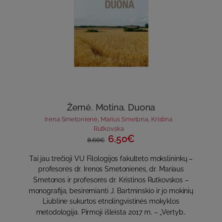
Žemė. Motina. Duona
Irena Smetonienė
,
Marius Smetona
,
Kristina
Rutkovska
6.50€
8.66€
Tai jau trečioji VU Filologijos fakulteto mokslininkų –
profesorės dr. Irenos Smetonienės, dr. Mariaus
Smetonos ir profesorės dr. Kristinos Rutkovskos –
monografija, besiremianti J. Bartminskio ir jo mokinių
Liubline sukurtos etnolingvistinės mokyklos
metodologija. Pirmoji išleista 2017 m. – „Vertyb..