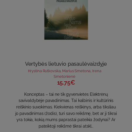
Vertybės lietuvio pasaulėvaizdyje
Krystina Rutkovska
,
Marius Smetona
,
Irena
Smetonienė
15.75€
Konceptas – tai ne tik gyvenvietės Elektrėnų
savivaldybėje pavadinimas. Tai kalbinis ir kultūrinis
reiškinio suvokimas. Kiekvienas reiškinys, arba tiksliau
jo pavadinimas (žodis), turi savo reikšmę, bet ar ji tikrai
yra tokia, kokią mums paprastai pateikia žodynai? Ar
pateiktoji reikšmė tikrai atskl..