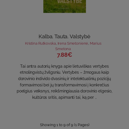
Kalba. Tauta. Valstybė
Kristina Rutkovska
,
Irena Smetonienė
,
Marius
Smetona
7.88€
Tai antra autorių knyga apie lietuviškas vertybes
etnolingvistų žvilgsniu. Vertybės – žmogaus kaip
dorovinio individo dvasinių ir intelektualinių pozicijų
formavimosi bei jų transformavimosi į konkrečius
poelgius veiksnys, reikšmingiausia dorovinio elgesio,
kultūros sritis, apimanti tai, ką per ..
Showing 1 to 9 of 9 (1 Pages)