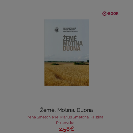
Žemė. Motina. Duona
Irena Smetonienė
,
Marius Smetona
,
Kristina
Rutkovska
2.58€