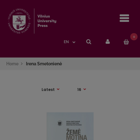
Navi
0
EN
Home
Irena Smetonienė