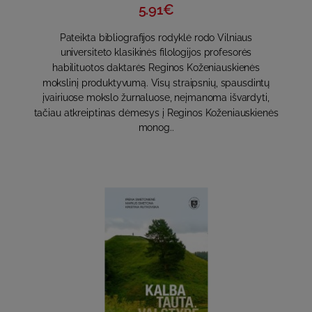
5.91€
Pateikta bibliografijos rodyklė rodo Vilniaus
universiteto klasikinės filologijos profesorės
habilituotos daktarės Reginos Koženiauskienės
mokslinį produktyvumą. Visų straipsnių, spausdintų
įvairiuose mokslo žurnaluose, neįmanoma išvardyti,
tačiau atkreiptinas dėmesys į Reginos Koženiauskienės
monog..