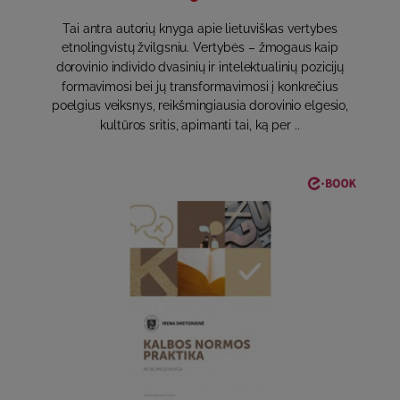
Tai antra autorių knyga apie lietuviškas vertybes
etnolingvistų žvilgsniu. Vertybės – žmogaus kaip
dorovinio individo dvasinių ir intelektualinių pozicijų
formavimosi bei jų transformavimosi į konkrečius
poelgius veiksnys, reikšmingiausia dorovinio elgesio,
kultūros sritis, apimanti tai, ką per ..