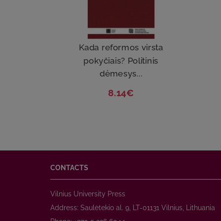
Kada reformos virsta
pokyčiais? Politinis
dėmesys...
8.14€
CONTACTS
Vilnius University Press
Address: Saulėtekio al. 9, LT-01131 Vilnius, Lithuania