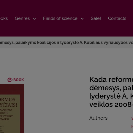
ooks
ooks
Genres
Genres
Fields of science
Fields of science
Sale!
Sale!
Contacts
Contacts
dėmesys, palaikymo koalicijos ir lyderystė A. Kubiliaus vyriausybės 
Kada reformos
dėmesys, pala
lyderystė A.
veiklos 2008
Authors