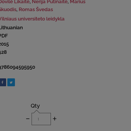
Dovilė Likaitė
,
Nerija Putinaitė
,
Marius
Skuodis
,
Romas Švedas
Vilniaus universiteto leidykla
Lithuanian
PDF
2015
428
9786094595950
Qty
-
+