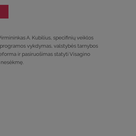
rmininkas A. Kubilius, specifinių veiklos
o programos vykdymas, valstybės tarnybos
eforma ir pasiruošimas statyti Visagino
r nesėkmę.