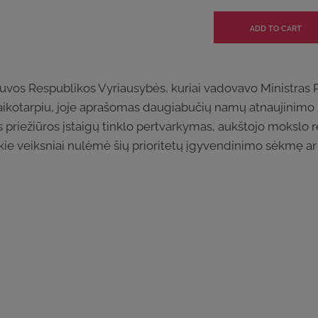
uvos Respublikos Vyriausybės, kuriai vadovavo Ministras Pi
laikotarpiu, joje aprašomas daugiabučių namų atnaujinim
priežiūros įstaigų tinklo pertvarkymas, aukštojo mokslo r
okie veiksniai nulėmė šių prioritetų įgyvendinimo sėkmę a