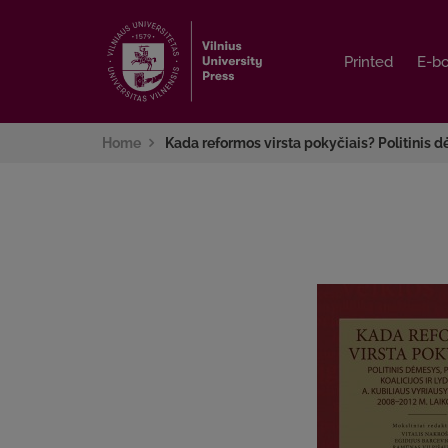
Printed
Printed
E-b
E-b
Home
Kada reformos virsta pokyčiais? Politinis 