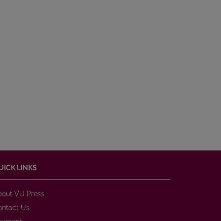
UICK LINKS
bout VU Press
ontact Us