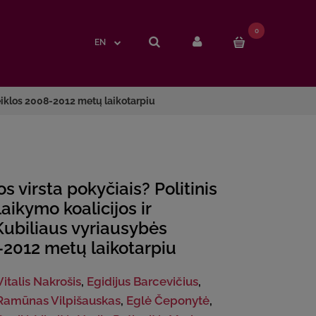
0
0
EN
EN
veiklos 2008-2012 metų laikotarpiu
 virsta pokyčiais? Politinis
ikymo koalicijos ir
 Kubiliaus vyriausybės
-2012 metų laikotarpiu
Vitalis Nakrošis
,
Egidijus Barcevičius
,
Ramūnas Vilpišauskas
,
Eglė Čeponytė
,