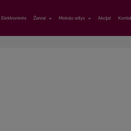
Elektroninės
Elektroninės
Žanrai
Žanrai
Mokslo sritys
Mokslo sritys
Akcija!
Akcija!
Kontak
Kontak