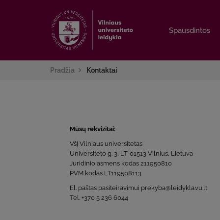
Spausdintos
Spausdintos
Pradžia
Kontaktai
Mūsų rekvizitai:
VšĮ Vilniaus universitetas
Universiteto g. 3, LT-01513 Vilnius, Lietuva
Juridinio asmens kodas 211950810
PVM kodas LT119508113
El. paštas pasiteiravimui prekyba@leidykla.vu.lt
Tel. +370 5 236 6044