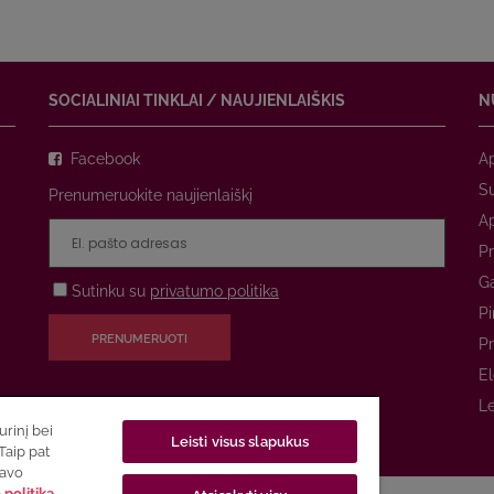
SOCIALINIAI TINKLAI / NAUJIENLAIŠKIS
N
Facebook
A
Su
Prenumeruokite naujienlaiškį
A
Pr
Ga
Sutinku su
privatumo politika
Pi
PRENUMERUOTI
Pr
El
Le
rinį bei
Leisti visus slapukus
Taip pat
savo
politika