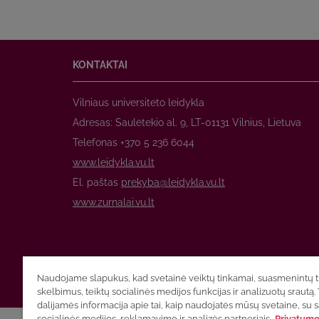
KONTAKTAI
Vilniaus universiteto leidykla
Adresas: Saulėtekio al. 9, LT-01131 Vilnius, Lietuva
Telefonas +370 5 236 6044
www.leidykla.vu.lt
El. paštas
prekyba@leidykla.vu.lt
www.zurnalai.vu.lt
Naudojame slapukus, kad svetainė veiktų tinkamai, suasmenintų tu
skelbimus, teiktų socialinės medijos funkcijas ir analizuotų srautą. 
dalijamės informacija apie tai, kaip naudojatės mūsų svetaine, su 
socialinės medijos, reklamavimo ir analizės partneriais.
Privatumo 