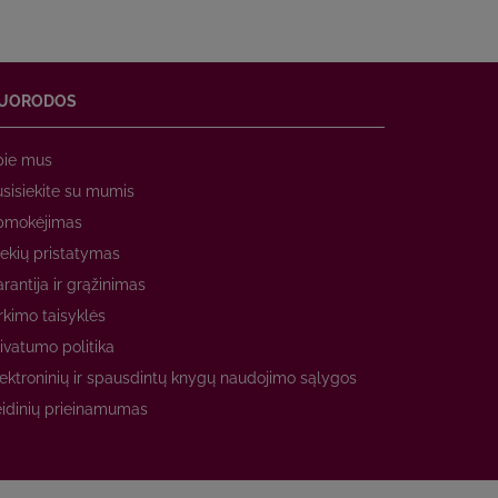
UORODOS
pie mus
sisiekite su mumis
pmokėjimas
ekių pristatymas
rantija ir grąžinimas
rkimo taisyklės
ivatumo politika
ektroninių ir spausdintų knygų naudojimo sąlygos
idinių prieinamumas