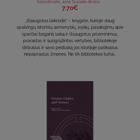
Šaboršinaitė
,
Jonė Šulcaitė-Brollo
7.70€
„Išsaugotas laikrodis“ – knygelė, kurioje daug
spalvingų istorinių asmenybių, įvykių, pasakojimų apie
sparčiai bėgantį laiką ir išsaugotus prisiminimus,
prarastas ir susigrąžintas vertybes, bibliotekoje
dirbusius ir savo pėdsaką jos istorijoje palikusius
nepaprastus žmones. Ne tik bibliotekos turtai..