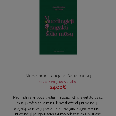
Nuodingieji augalai šalia mūsų
Jonas Remigijus Naujalis
24.00€
Pagrindinis knygos tikslas – supažindinti skaitytojus su
mūsų krašto savaiminių ir svetimžemių nuodingųjų
augalų įvairove, jų keliamais pavojais, augavietėmis ir
nuodingųjų augalų toksiškumo priežastimis. Visuose