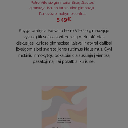
Petro Vileišio gimnazija
,
Biržų „Saulės“
gimnazija
,
Kauno tarptautinė gimnazija
,
Panevėžio mokymo centras
5.49€
Knyga pratęsia Pasvalio Petro Vileišio gimnazijoje
vykusių filosofijos konferencijų metu plėtotas
diskusijas, kuriose gimnazistai laisvai ir atvirai dalijosi
įžvalgomis bei svarstė jiems rūpimus klausimus. Gyvi
mokinių ir mokytojų pokalbiai čia susilieja į vientisą
pasakojimą. Tai pokalbis, kuris ne..