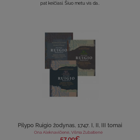
pat keičiasi. Šiuo metu vis da..
Pilypo Ruigio žodynas, 1747. I, II, III tomai
Ona Aleknavičienė
,
Vilma Zubaitienė
57.00€