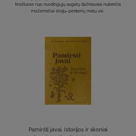
kraštuose nuo nuodingųjų augalų dažniausiai nukenčia
mažamečiai dvejų–penkerių metų vai..
Pamiršti javai. Istorijos ir skoniai