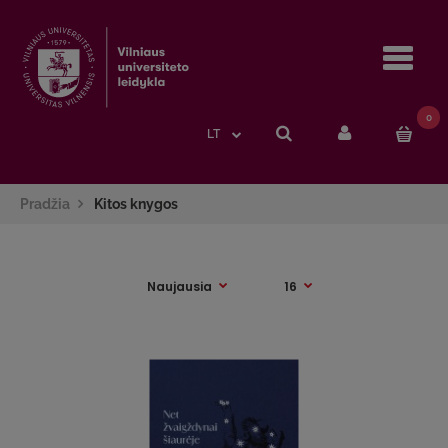
Navi
0
LT
Pradžia
Kitos knygos