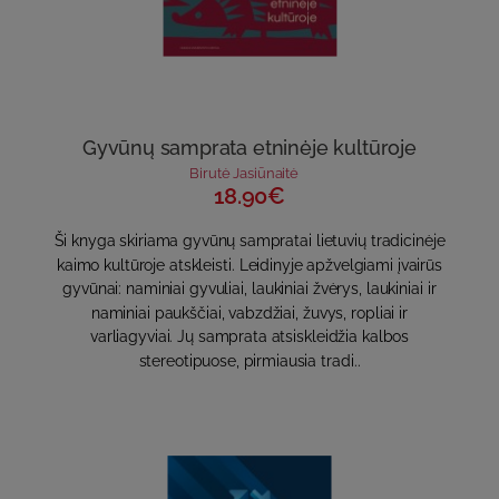
Gyvūnų samprata etninėje kultūroje
Birutė Jasiūnaitė
18.90€
Ši knyga skiriama gyvūnų sampratai lietuvių tradicinėje
kaimo kultūroje atskleisti. Leidinyje apžvelgiami įvairūs
gyvūnai: naminiai gyvuliai, laukiniai žvėrys, laukiniai ir
naminiai paukščiai, vabzdžiai, žuvys, ropliai ir
varliagyviai. Jų samprata atsiskleidžia kalbos
stereotipuose, pirmiausia tradi..