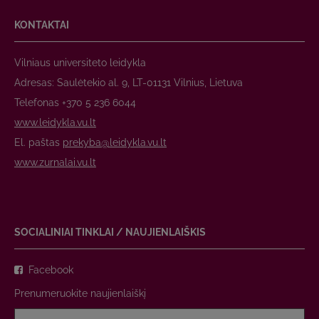
KONTAKTAI
Vilniaus universiteto leidykla
Adresas: Saulėtekio al. 9, LT-01131 Vilnius, Lietuva
Telefonas +370 5 236 6044
www.leidykla.vu.lt
El. paštas
prekyba@leidykla.vu.lt
www.zurnalai.vu.lt
SOCIALINIAI TINKLAI / NAUJIENLAIŠKIS
Facebook
Prenumeruokite naujienlaiškį