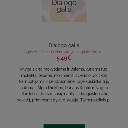
Dialogo galia
Algis Mickūnas
,
Darius Kuolys
,
Naglis Kardelis
5.49€
Knyga skirta mokytojams ir visiems, kuriems rūpi
mokykla: tėvams, mokiniams, švietimo politikos
formuotojams ir bendruomenei. Joje susitinka trijų
autorių – Algio Mickūno, Dariaus Kuolio ir Naglio
Kardelio – balsai, susipinantys į daugiasluoksnį
pokalbį, primenantį gyvą diskusiją. Tai nėra eilinis p..