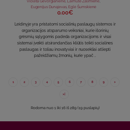
Violeta Gevorgianienė
,
Laimutė Žalimienė
,
Eugenijus Dunajevas
,
Eglė Šumskienė
0.00€
Leidinyje yra pristatomi socialinių paslaugų sistemos ir
organizacijos atsparumo veiksniai, kurie išorinių
grėsmių sąlygomis padeda organizacijoms ir visai
sistemai įveikti atsirandančias kliūtis teikti socialines
paslaugas ir toliau inovatyviai ir nuosekliai atliepti
pažeidžiamų žmonių, kurie ypač ..
1
2
3
4
5
6
7
8
9
>
>|
Rodoma nuo 1 iki 16 iš 289 (19 puslapių)