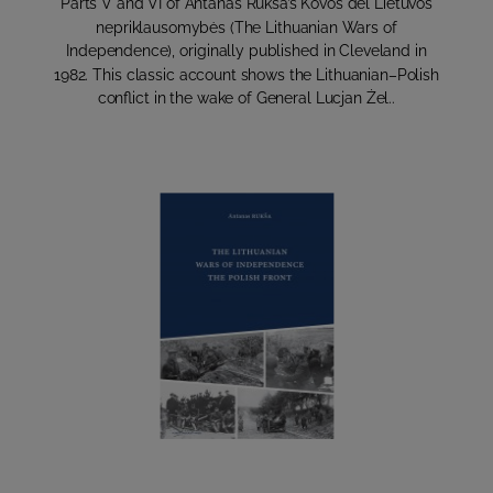
Parts V and VI of Antanas Rukša’s Kovos dėl Lietuvos
nepriklausomybės (The Lithuanian Wars of
Independence), originally published in Cleveland in
1982. This classic account shows the Lithuanian–Polish
conflict in the wake of General Lucjan Żel..