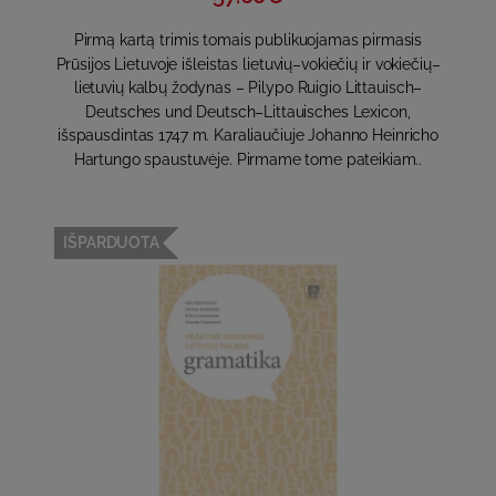
Pirmą kartą trimis tomais publikuojamas pirmasis
Prūsijos Lietuvoje išleistas lietuvių–vokiečių ir vokiečių–
lietuvių kalbų žodynas – Pilypo Ruigio Littauisch–
Deutsches und Deutsch–Littauisches Lexicon,
išspausdintas 1747 m. Karaliaučiuje Johanno Heinricho
Hartungo spaustuvėje. Pirmame tome pateikiam..
IŠPARDUOTA