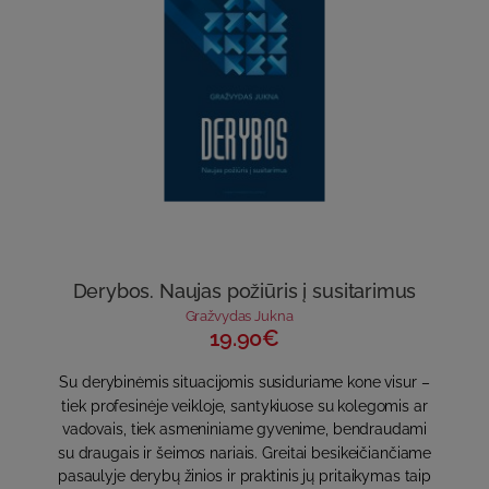
Derybos. Naujas požiūris į susitarimus
Gražvydas Jukna
19.90€
Su derybinėmis situacijomis susiduriame kone visur –
tiek profesinėje veikloje, santykiuose su kolegomis ar
vadovais, tiek asmeniniame gyvenime, bendraudami
su draugais ir šeimos nariais. Greitai besikeičiančiame
pasaulyje derybų žinios ir praktinis jų pritaikymas taip