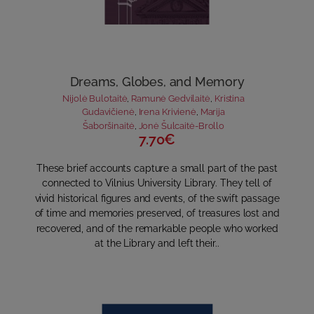
Dreams, Globes, and Memory
Nijolė Bulotaitė
,
Ramunė Gedvilaitė
,
Kristina
Gudavičienė
,
Irena Krivienė
,
Marija
Šaboršinaitė
,
Jonė Šulcaitė-Brollo
7.70€
These brief accounts capture a small part of the past
connected to Vilnius University Library. They tell of
vivid historical figures and events, of the swift passage
of time and memories preserved, of treasures lost and
recovered, and of the remarkable people who worked
at the Library and left their..