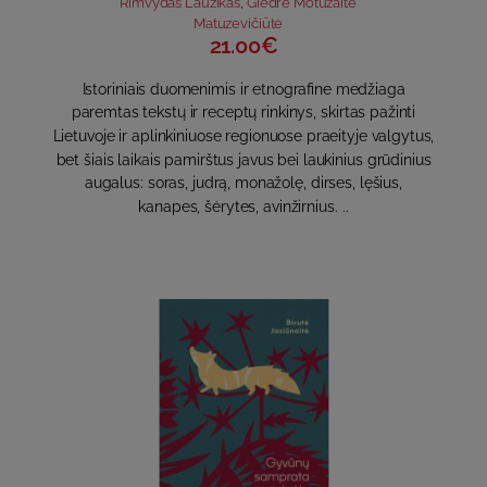
Rimvydas Laužikas
,
Giedrė Motuzaitė
Matuzevičiūtė
21.00€
Istoriniais duomenimis ir etnografine medžiaga
paremtas tekstų ir receptų rinkinys, skirtas pažinti
Lietuvoje ir aplinkiniuose regionuose praeityje valgytus,
bet šiais laikais pamirštus javus bei laukinius grūdinius
augalus: soras, judrą, monažolę, dirses, lęšius,
kanapes, šėrytes, avinžirnius. ..