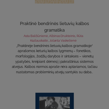
Praktinė bendrinės lietuvių kalbos
gramatika
Asta Balčiūnienė
,
Albinas Drukteinis
,
Rūta
Kazlauskaitė
,
Jolanta Vaskelienė
„Praktinėje bendrinės lietuvių kalbos gramatikoje“
aprašomos keturių kalbos lygmenų – fonetikos,
morfologijos, žodžių darybos ir sintaksės – vienetų
ypatybės, kreipiant dėmesį į pakraštinius sistemos
atvejus. Kalbos normos apraše nėra aptariamos, tačiau
nustatomas probleminių atvejų santykis su daba..