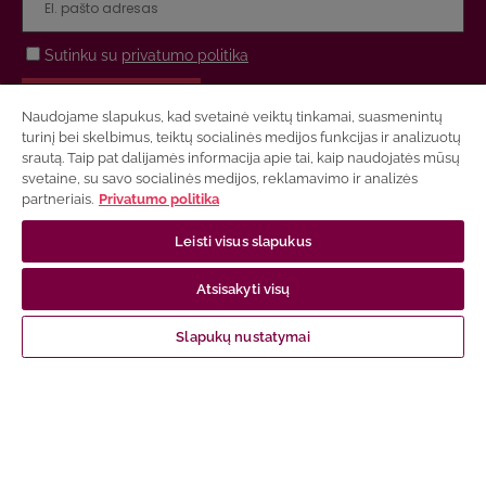
Sutinku su
privatumo politika
PRENUMERUOTI
Naudojame slapukus, kad svetainė veiktų tinkamai, suasmenintų
turinį bei skelbimus, teiktų socialinės medijos funkcijas ir analizuotų
srautą. Taip pat dalijamės informacija apie tai, kaip naudojatės mūsų
svetaine, su savo socialinės medijos, reklamavimo ir analizės
partneriais.
Privatumo politika
NUORODOS
Leisti visus slapukus
Apie mus
Atsisakyti visų
Susisiekite su mumis
Apmokėjimas
Slapukų nustatymai
Prekių pristatymas
Garantija ir grąžinimas
Pirkimo taisyklės
Privatumo politika
Elektroninių ir spausdintų knygų naudojimo sąlygos