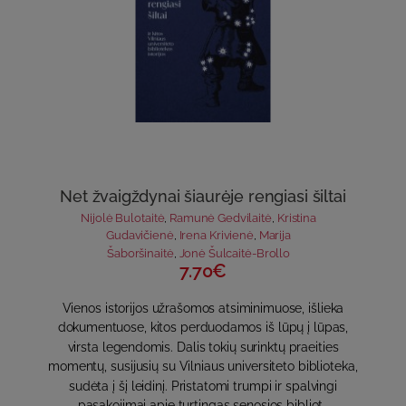
Net žvaigždynai šiaurėje rengiasi šiltai
Nijolė Bulotaitė
,
Ramunė Gedvilaitė
,
Kristina
Gudavičienė
,
Irena Krivienė
,
Marija
Šaboršinaitė
,
Jonė Šulcaitė-Brollo
7.70€
Vienos istorijos užrašomos atsiminimuose, išlieka
dokumentuose, kitos perduodamos iš lūpų į lūpas,
virsta legendomis. Dalis tokių surinktų praeities
momentų, susijusių su Vilniaus universiteto biblioteka,
sudėta į šį leidinį. Pristatomi trumpi ir spalvingi
pasakojimai apie turtingas senosios bibliot..