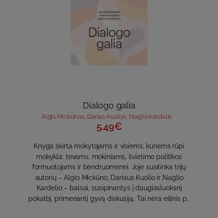
Dialogo galia
Algis Mickūnas
,
Darius Kuolys
,
Naglis Kardelis
5.49€
Knyga skirta mokytojams ir visiems, kuriems rūpi
mokykla: tėvams, mokiniams, švietimo politikos
formuotojams ir bendruomenei. Joje susitinka trijų
autorių – Algio Mickūno, Dariaus Kuolio ir Naglio
Kardelio – balsai, susipinantys į daugiasluoksnį
pokalbį, primenantį gyvą diskusiją. Tai nėra eilinis p..