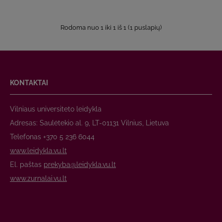
Rodoma nuo 1 iki 1 iš 1 (1 puslapių)
KONTAKTAI
Vilniaus universiteto leidykla
Adresas: Saulėtekio al. 9, LT-01131 Vilnius, Lietuva
Telefonas +370 5 236 6044
www.leidykla.vu.lt
El. paštas
prekyba@leidykla.vu.lt
www.zurnalai.vu.lt