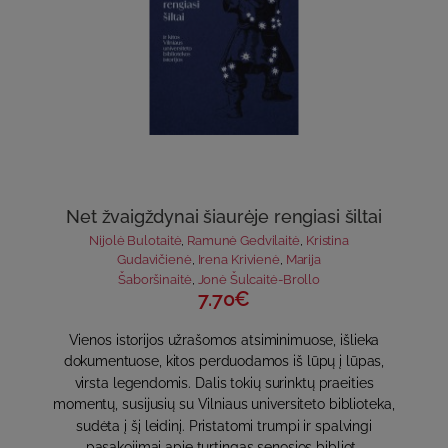
Net žvaigždynai šiaurėje rengiasi šiltai
Nijolė Bulotaitė
,
Ramunė Gedvilaitė
,
Kristina
Gudavičienė
,
Irena Krivienė
,
Marija
Šaboršinaitė
,
Jonė Šulcaitė-Brollo
7.70€
Vienos istorijos užrašomos atsiminimuose, išlieka
dokumentuose, kitos perduodamos iš lūpų į lūpas,
virsta legendomis. Dalis tokių surinktų praeities
momentų, susijusių su Vilniaus universiteto biblioteka,
sudėta į šį leidinį. Pristatomi trumpi ir spalvingi
pasakojimai apie turtingas senosios bibliot..