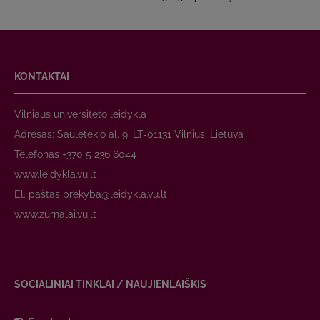
KONTAKTAI
Vilniaus universiteto leidykla
Adresas: Saulėtekio al. 9, LT-01131 Vilnius, Lietuva
Telefonas +370 5 236 6044
www.leidykla.vu.lt
El. paštas
prekyba@leidykla.vu.lt
www.zurnalai.vu.lt
SOCIALINIAI TINKLAI / NAUJIENLAIŠKIS