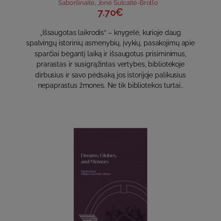
Šaboršinaitė
,
Jonė Šulcaitė-Brollo
7.70€
„Išsaugotas laikrodis“ – knygelė, kurioje daug
spalvingų istorinių asmenybių, įvykių, pasakojimų apie
sparčiai bėgantį laiką ir išsaugotus prisiminimus,
prarastas ir susigrąžintas vertybes, bibliotekoje
dirbusius ir savo pėdsaką jos istorijoje palikusius
nepaprastus žmones. Ne tik bibliotekos turtai..