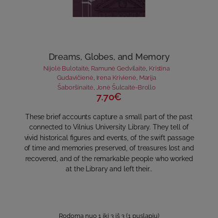
Dreams, Globes, and Memory
Nijolė Bulotaitė
,
Ramunė Gedvilaitė
,
Kristina
Gudavičienė
,
Irena Krivienė
,
Marija
Šaboršinaitė
,
Jonė Šulcaitė-Brollo
7.70€
These brief accounts capture a small part of the past
connected to Vilnius University Library. They tell of
vivid historical figures and events, of the swift passage
of time and memories preserved, of treasures lost and
recovered, and of the remarkable people who worked
at the Library and left their..
Rodoma nuo 1 iki 3 iš 3 (1 puslapių)