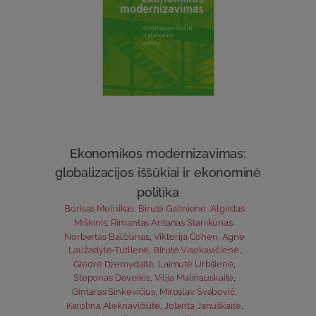
Ekonomikos modernizavimas:
globalizacijos iššūkiai ir ekonominė
politika
Borisas Melnikas
,
Birutė Galinienė
,
Algirdas
Miškinis
,
Rimantas Antanas Stanikūnas
,
Norbertas Balčiūnas
,
Viktorija Cohen
,
Agnė
Laužadytė-Tutlienė
,
Birutė Visokavičienė
,
Giedrė Dzemydaitė
,
Laimutė Urbšienė
,
Steponas Deveikis
,
Vilija Malinauskaitė
,
Gintaras Sinkevičius
,
Miroslav Švabovič
,
Karolina Aleknavičiūtė
,
Jolanta Januškaitė
,