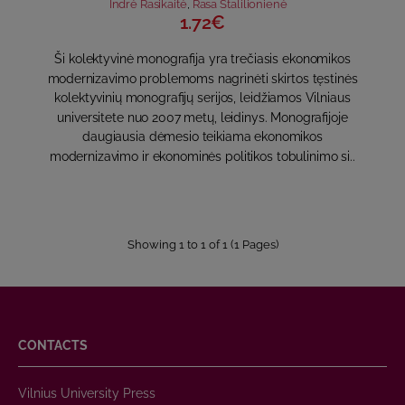
Indrė Rasikaitė
,
Rasa Stalilionienė
1.72€
Ši kolektyvinė monografija yra trečiasis ekonomikos
modernizavimo problemoms nagrinėti skirtos tęstinės
kolektyvinių monografijų serijos, leidžiamos Vilniaus
universitete nuo 2007 metų, leidinys. Monografijoje
daugiausia dėmesio teikiama ekonomikos
modernizavimo ir ekonominės politikos tobulinimo si..
Showing 1 to 1 of 1 (1 Pages)
CONTACTS
Vilnius University Press