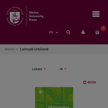
Navi
0
EN
Home
Laimutė Urbšienė