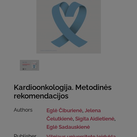
Kardioonkologija. Metodinės
rekomendacijos
Authors
Eglė Čiburienė
,
Jelena
Čelutkienė
,
Sigita Aidietienė
,
Eglė Sadauskienė
Publisher
Vilniaus universiteto leidykla