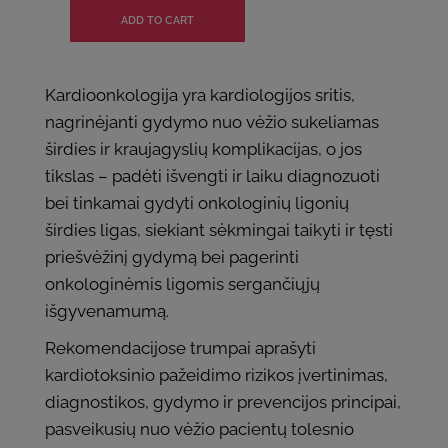
Kardioonkologija yra kardiologijos sritis,
nagrinėjanti gydymo nuo vėžio sukeliamas
širdies ir kraujagyslių komplikacijas, o jos
tikslas – padėti išvengti ir laiku diagnozuoti
bei tinkamai gydyti onkologinių ligonių
širdies ligas, siekiant sėkmingai taikyti ir tęsti
priešvėžinį gydymą bei pagerinti
onkologinėmis ligomis sergančiųjų
išgyvenamumą.
Rekomendacijose trumpai aprašyti
kardiotoksinio pažeidimo rizikos įvertinimas,
diagnostikos, gydymo ir prevencijos principai,
pasveikusių nuo vėžio pacientų tolesnio