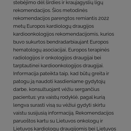
stebėjimo dėl širdies ir kraujagyslių ligų
rekomendacijos. Šios metodinės
rekomendacijos parengtos remiantis 2022
metų Europos kardiologų draugijos
kardioonkologijos rekomendacijomis, kurios
buvo sukurtos bendradarbiaujant Europos
hematologų asociacijai, Europos terapinės
radiologijos ir onkologijos draugijai bei
tarptautinei kardioonkologijos draugijai.
Informacija pateikta taip, kad būtų greita ir
patogu ją naudoti kasdieniame gydytojų
darbe, konsultuojant vėžiu sergančius
pacientus: yra vaistų rodyklė, pagal kurią
lengva surasti visą su vėžiui gydyti skirtu
vaistu susijusią informaciją. Rekomendacijos
paruoštos kartu su Lietuvos onkologų ir
Lietuvos kardiologų draugijomis bei Lietuvos