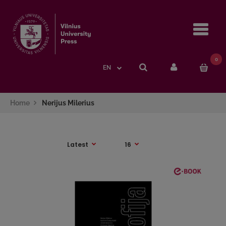
Navi
0
EN
Home
Nerijus Milerius