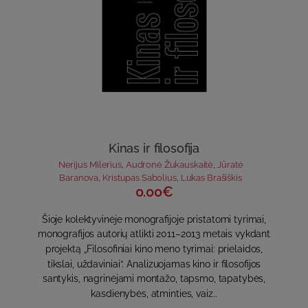
Kinas ir filosofija
Nerijus Milerius
,
Audronė Žukauskaitė
,
Jūratė
Baranova
,
Kristupas Sabolius
,
Lukas Brašiškis
0.00€
Šioje kolektyvinėje monografijoje pristatomi tyrimai,
monografijos autorių atlikti 2011–2013 metais vykdant
projektą „Filosofiniai kino meno tyrimai: prielaidos,
tikslai, uždaviniai“. Analizuojamas kino ir filosofijos
santykis, nagrinėjami montažo, tapsmo, tapatybės,
kasdienybės, atminties, vaiz..