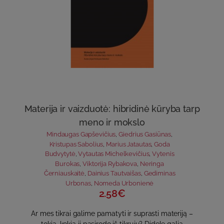
Materija ir vaizduotė: hibridinė kūryba tarp
meno ir mokslo
Mindaugas Gapševičius
,
Giedrius Gasiūnas
,
Kristupas Sabolius
,
Marius Jatautas
,
Goda
Budvytytė
,
Vytautas Michelkevičius
,
Vytenis
Burokas
,
Viktorija Rybakova
,
Neringa
Černiauskaitė
,
Dainius Tautvaišas
,
Gediminas
Urbonas
,
Nomeda Urbonienė
2.58€
Ar mes tikrai galime pamatyti ir suprasti materiją –