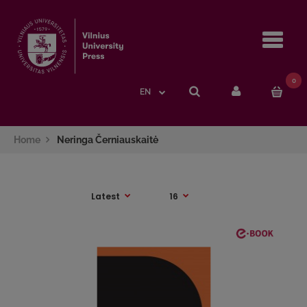
Navi
0
EN
Home
Neringa Černiauskaitė