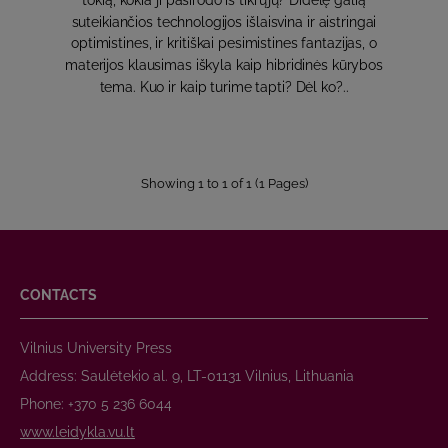
tokią, kokia ji pasirodo iš tikrųjų? Didelę galią
suteikiančios technologijos išlaisvina ir aistringai
optimistines, ir kritiškai pesimistines fantazijas, o
materijos klausimas iškyla kaip hibridinės kūrybos
tema. Kuo ir kaip turime tapti? Dėl ko?..
Showing 1 to 1 of 1 (1 Pages)
CONTACTS
Vilnius University Press
Address: Saulėtekio al. 9, LT-01131 Vilnius, Lithuania
Phone: +370 5 236 6044
www.leidykla.vu.lt