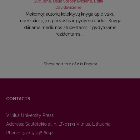
Sučilienė
,
Dalia Steponavičienė
,
Edita
Davidavičienė
Mokomoji autorių kolektyvų knyga apie vaikų
tuberkuliozę, jos priežastis ir gydymo būdus. Knyga
skiriama medicinos studentams ir gydytojams
rezidentams. ..
Showing 1 to 2 of 2 (1 Pages)
CONTACTS
Vilnius University Press
Address: Saulėtekio al. 9, LT-01131 Vilnius, Lithuania
Phone: +370 5 236 6044