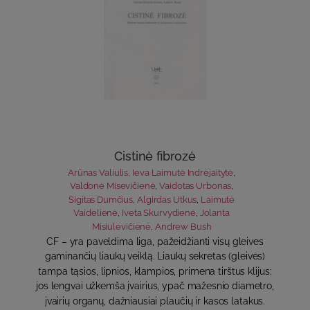
Cistinė fibrozė
Arūnas Valiulis
,
Ieva Laimutė Indrėjaitytė
,
Valdonė Misevičienė
,
Vaidotas Urbonas
,
Sigitas Dumčius
,
Algirdas Utkus
,
Laimutė
Vaidelienė
,
Iveta Skurvydienė
,
Jolanta
Misiulevičienė
,
Andrew Bush
CF – yra paveldima liga, pažeidžianti visų gleives
gaminančių liaukų veiklą. Liaukų sekretas (gleivės)
tampa tąsios, lipnios, klampios, primena tirštus klijus;
jos lengvai užkemša įvairius, ypač mažesnio diametro,
įvairių organų, dažniausiai plaučių ir kasos latakus.