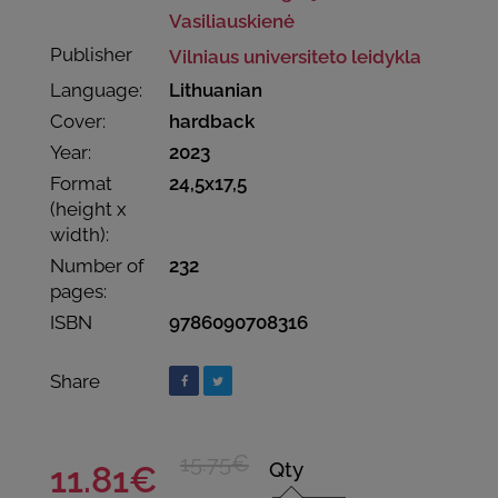
Vasiliauskienė
Publisher
Vilniaus universiteto leidykla
Language:
Lithuanian
Cover:
hardback
Year:
2023
Format
24,5x17,5
(height x
width):
Number of
232
pages:
ISBN
9786090708316
Share
15.75€
Qty
11.81€