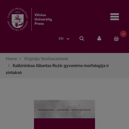
Navi
0
EN
Home
Virginija Vasiliauskienė
Kalbininkas Albertas Ružė: gyvenimo morfologija ir
sintaksė