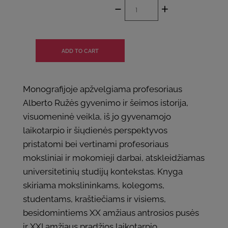
-
+
Monografijoje apžvelgiama profesoriaus
Alberto Ružės gyvenimo ir šeimos istorija,
visuomeninė veikla, iš jo gyvenamojo
laikotarpio ir šiųdienės perspektyvos
pristatomi bei vertinami profesoriaus
moksliniai ir mokomieji darbai, atskleidžiamas
universitetinių studijų kontekstas. Knyga
skiriama mokslininkams, kolegoms,
studentams, kraštiečiams ir visiems,
besidomintiems XX amžiaus antrosios pusės
ir XXI amžiaus pradžios laikotarpio