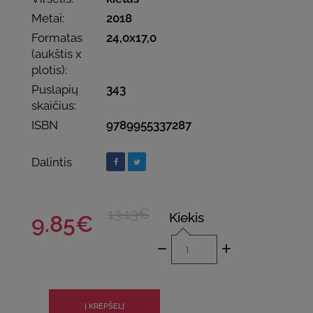
Metai:
2018
Formatas
24,0x17,0
(aukštis x
plotis):
Puslapių
343
skaičius:
ISBN
9789955337287
Dalintis
13.13€
Kiekis
9.85€
-
+