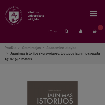
Navi
0
LT
Pradžia
Gramintojas
Akademinė leidyba
Jaunimas istorijos skersvėjuose. Lietuvos jaunimo spauda
1918-1940 metais