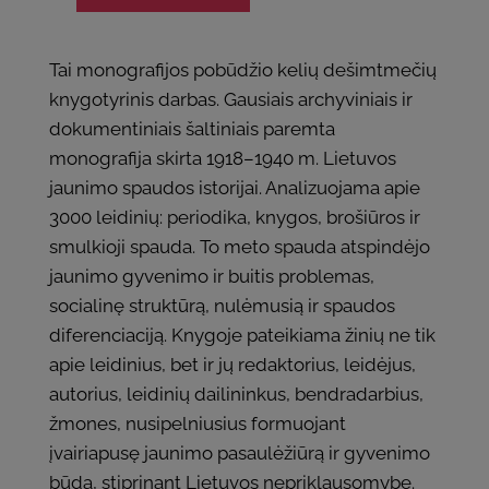
Tai monografijos pobūdžio kelių dešimtmečių
knygotyrinis darbas. Gausiais archyviniais ir
dokumentiniais šaltiniais paremta
monografija skirta 1918–1940 m. Lietuvos
jaunimo spaudos istorijai. Analizuojama apie
3000 leidinių: periodika, knygos, brošiūros ir
smulkioji spauda. To meto spauda atspindėjo
jaunimo gyvenimo ir buitis problemas,
socialinę struktūrą, nulėmusią ir spaudos
diferenciaciją. Knygoje pateikiama žinių ne tik
apie leidinius, bet ir jų redaktorius, leidėjus,
autorius, leidinių dailininkus, bendradarbius,
žmones, nusipelniusius formuojant
įvairiapusę jaunimo pasaulėžiūrą ir gyvenimo
būdą, stiprinant Lietuvos nepriklausomybę.