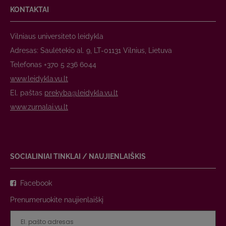
KONTAKTAI
Vilniaus universiteto leidykla
Adresas: Saulėtekio al. 9, LT-01131 Vilnius, Lietuva
Telefonas +370 5 236 6044
www.leidykla.vu.lt
El. paštas
prekyba@leidykla.vu.lt
www.zurnalai.vu.lt
SOCIALINIAI TINKLAI / NAUJIENLAIŠKIS
Facebook
Prenumeruokite naujienlaiškį