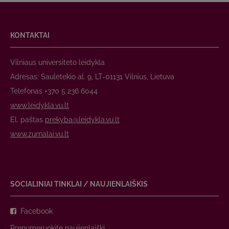
KONTAKTAI
Vilniaus universiteto leidykla
Adresas: Saulėtekio al. 9, LT-01131 Vilnius, Lietuva
Telefonas +370 5 236 6044
www.leidykla.vu.lt
El. paštas
prekyba@leidykla.vu.lt
www.zurnalai.vu.lt
SOCIALINIAI TINKLAI / NAUJIENLAIŠKIS
Facebook
Prenumeruokite naujienlaiškį