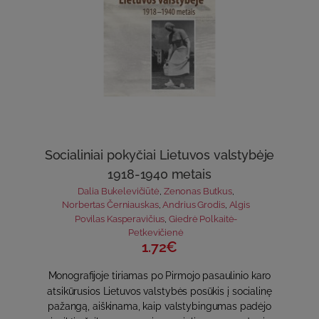
Socialiniai pokyčiai Lietuvos valstybėje
1918-1940 metais
Dalia Bukelevičiūtė
,
Zenonas Butkus
,
Norbertas Černiauskas
,
Andrius Grodis
,
Algis
Povilas Kasperavičius
,
Giedrė Polkaitė-
Petkevičienė
1.72€
Monografijoje tiriamas po Pirmojo pasaulinio karo
atsikūrusios Lietuvos valstybės posūkis į socialinę
pažangą, aiškinama, kaip valstybingumas padėjo