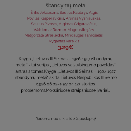
išbandymų metai
Ēriks Jēkabsons
,
Saulius Kaubrys
,
Algis
Povilas Kasperavičius
,
Arūnas Vyšniauskas
,
Saulius Pivoras
,
Algirdas Grigaravičius
,
Waldemar Rezmer
,
Magnus Ilmjärv
,
Małgorzata Strzelecka
,
Mindaugas Tamošaitis
,
Vygantas Vareikis
3.29€
Knyga „Lietuvos III Seimas – 1926-1927 išbandymų
metai" - tai serijos „Lietuvos valstybingumo paveldas"
antrasis tomas.Knyga „Lietuvos III Seimas – 1926-1927
išbandymų metai" skirta Lietuvos Respublikos III Seimo
(1926 06 02–1927 04 12) is­torijos
problemoms.Moksliniuose straipsniuose įvairiai..
Rodoma nuo 1 iki 2 iš 2 (1 puslapių)