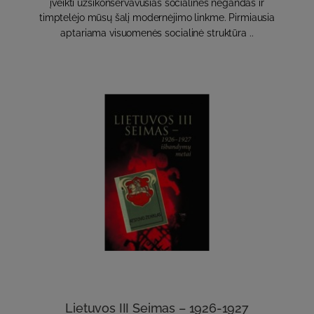
įveikti užsikonservavusias socialines negandas ir
timptelėjo mūsų šalį modernėjimo linkme. Pirmiausia
aptariama visuomenės socialinė struktūra ..
Lietuvos III Seimas – 1926-1927