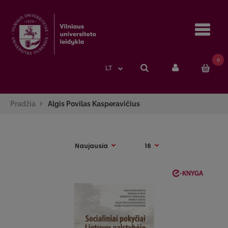
Navi
0
LT
Pradžia
Algis Povilas Kasperavičius