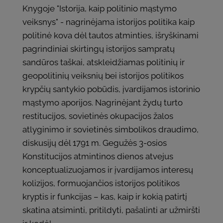
Knygoje "Istorija, kaip politinio mąstymo
veiksnys" - nagrinėjama istorijos politika kaip
politinė kova dėl tautos atminties, išryškinami
pagrindiniai skirtingų istorijos sampratų
sandūros taškai, atskleidžiamas politinių ir
geopolitinių veiksnių bei istorijos politikos
krypčių santykio pobūdis, įvardijamos istorinio
mąstymo aporijos. Nagrinėjant žydų turto
restitucijos, sovietinės okupacijos žalos
atlyginimo ir sovietinės simbolikos draudimo,
diskusijų dėl 1791 m. Gegužės 3-osios
Konstitucijos atmintinos dienos atvejus
konceptualizuojamos ir įvardijamos interesų
kolizijos, formuojančios istorijos politikos
kryptis ir funkcijas – kas, kaip ir kokią patirtį
skatina atsiminti, pritildyti, pašalinti ar užmiršti