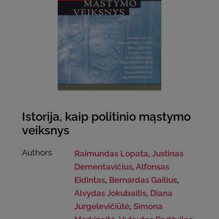
Istorija, kaip politinio mąstymo
veiksnys
Authors
Raimundas Lopata
,
Justinas
Dementavičius
,
Alfonsas
Eidintas
,
Bernardas Gailius
,
Alvydas Jokubaitis
,
Diana
Jurgelevičiūtė
,
Simona