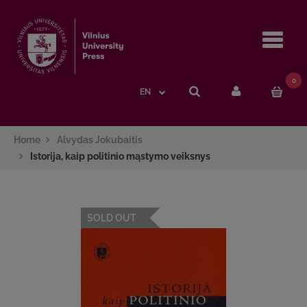
Navi
0
EN
Home
Alvydas Jokubaitis
Istorija, kaip politinio mąstymo veiksnys
SOLD OUT