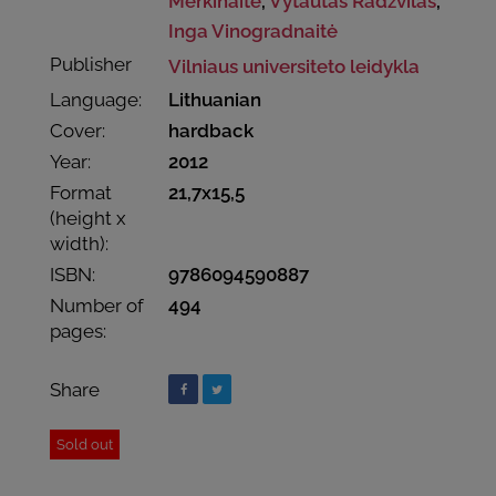
Merkinaitė
,
Vytautas Radžvilas
,
Inga Vinogradnaitė
Publisher
Vilniaus universiteto leidykla
Language:
Lithuanian
Cover:
hardback
Year:
2012
Format
21,7x15,5
(height x
width):
ISBN:
9786094590887
Number of
494
pages:
Share
Sold out