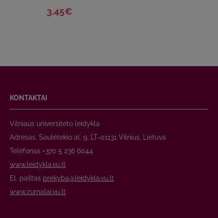
3.45€
KONTAKTAI
Vilniaus universiteto leidykla
Adresas: Saulėtekio al. 9, LT-01131 Vilnius, Lietuva
Telefonas +370 5 236 6044
www.leidykla.vu.lt
El. paštas
prekyba@leidykla.vu.lt
www.zurnalai.vu.lt