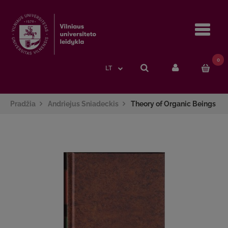
Navi
0
LT
Pradžia
Andriejus Sniadeckis
Theory of Organic Beings