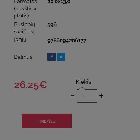
Formatas
20,0x13,0
(aukštis x
plotis):
Puslapių
596
skaičius:
ISBN
9786094206177
Dalintis
Kiekis
26.25€
-
+