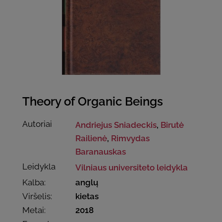
Theory of Organic Beings
Autoriai
Andriejus Sniadeckis
,
Birutė
Railienė
,
Rimvydas
Baranauskas
Leidykla
Vilniaus universiteto leidykla
Kalba:
anglų
Viršelis:
kietas
Metai:
2018