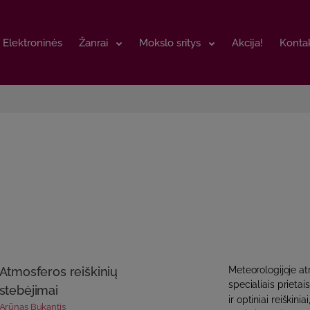
Elektroninės
Elektroninės
Žanrai
Žanrai
Mokslo sritys
Mokslo sritys
Akcija!
Akcija!
Kontak
Kontak
Atmosferos reiškinių
Meteorologijoje at
specialiais prietai
stebėjimai
ir optiniai reiškin
Arūnas Bukantis