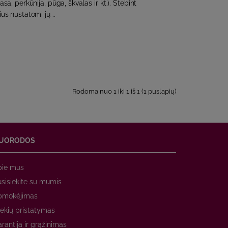
rasa, perkūnija, pūga, škvalas ir kt.). Stebint
us nustatomi jų ..
Rodoma nuo 1 iki 1 iš 1 (1 puslapių)
UORODOS
pie mus
sisiekite su mumis
pmokėjimas
ekių pristatymas
rantija ir grąžinimas