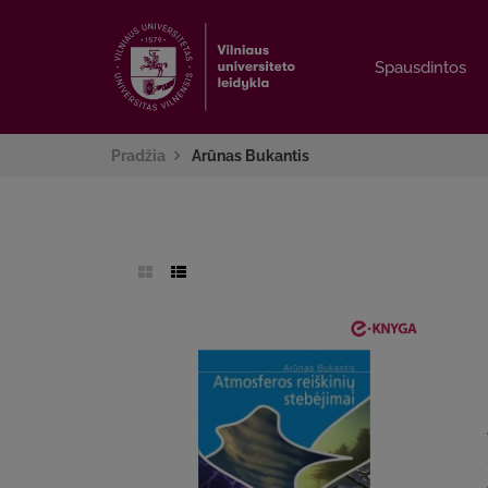
Spausdintos
Spausdintos
Pradžia
Arūnas Bukantis