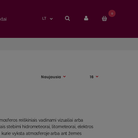
0
0
tai
tai
LT
LT
mosferos reiškiniais vadinami vizualiai arba
sais stebimi hidrometeorai, litometeorai, elektros
iai, kurie vyksta atmosferoje arba ant žemės