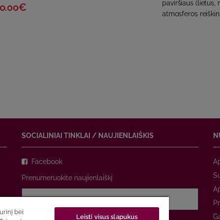
paviršiaus (lietus, 
0.00€
atmosferos reiškini
SOCIALINIAI TINKLAI / NAUJIENLAIŠKIS
N
Facebook
A
Su
Prenumeruokite naujienlaiškį
A
Pr
rinį bei
Ga
Leisti visus slapukus