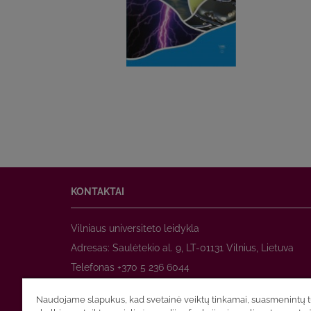
KONTAKTAI
Vilniaus universiteto leidykla
Adresas: Saulėtekio al. 9, LT-01131 Vilnius, Lietuva
Telefonas +370 5 236 6044
www.leidykla.vu.lt
Naudojame slapukus, kad svetainė veiktų tinkamai, suasmenintų tu
El. paštas
prekyba@leidykla.vu.lt