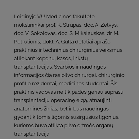
Leidinyje VU Medicinos fakulteto
mokslininkai prof. K. Strupas, doc. A. Želvys,
doc. V. Sokolovas, doc. S. Mikalauskas, dr. M.
Petrulionis, dokt. A. Gulla detaliai aprašo
praktinius ir techninius chirurginius veiksmus
atliekant kepenų, kasos, inkstų
transplantacijas. Svarbios ir naudingos
informacijos čia ras pilvo chirurgai, chirurginio
profilio rezidentai, medicinos studentai. Šis
praktinis vadovas ne tik padės geriau suprasti
transplantacijų operacinę eigą, atnaujinti
anatomines žinias, bet ir bus naudingas
gydant kitomis ligomis susirgusius ligonius,
kuriems buvo atlikta pilvo ertmės organų
transplantacija.