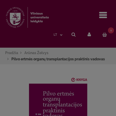
Navi
0
LT
Pradžia
Arūnas Želvys
Pilvo ertmės organų transplantacijos praktinis vadovas