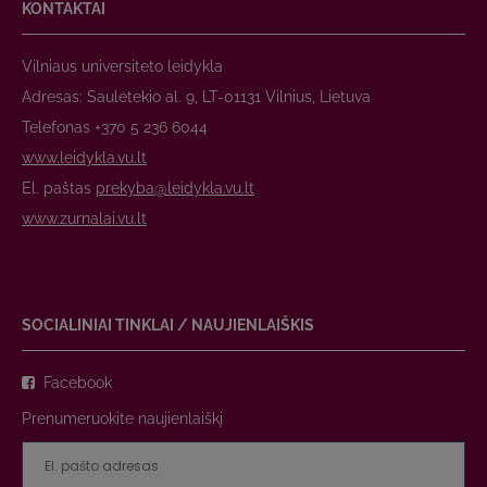
KONTAKTAI
Vilniaus universiteto leidykla
Adresas: Saulėtekio al. 9, LT-01131 Vilnius, Lietuva
Telefonas +370 5 236 6044
www.leidykla.vu.lt
El. paštas
prekyba@leidykla.vu.lt
www.zurnalai.vu.lt
SOCIALINIAI TINKLAI / NAUJIENLAIŠKIS
Facebook
Prenumeruokite naujienlaiškį