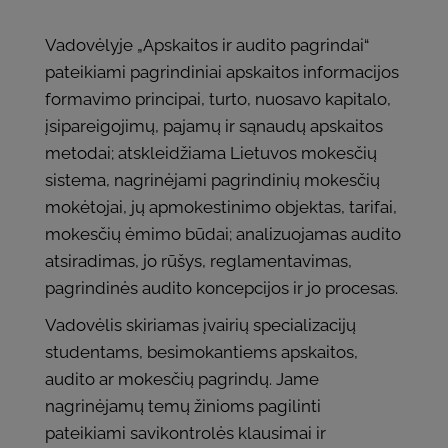
Vadovėlyje „Apskaitos ir audito pagrindai“
pateikiami pagrindiniai apskaitos informacijos
formavimo principai, turto, nuosavo kapitalo,
įsipareigojimų, pajamų ir sąnaudų apskaitos
metodai; atskleidžiama Lietuvos mokesčių
sistema, nagrinėjami pagrindinių mokesčių
mokėtojai, jų apmokestinimo objektas, tarifai,
mokesčių ėmimo būdai; analizuojamas audito
atsiradimas, jo rūšys, reglamentavimas,
pagrindinės audito koncepcijos ir jo procesas.
Vadovėlis skiriamas įvairių specializacijų
studentams, besimokantiems apskaitos,
audito ar mokesčių pagrindų. Jame
nagrinėjamų temų žinioms pagilinti
pateikiami savikontrolės klausimai ir