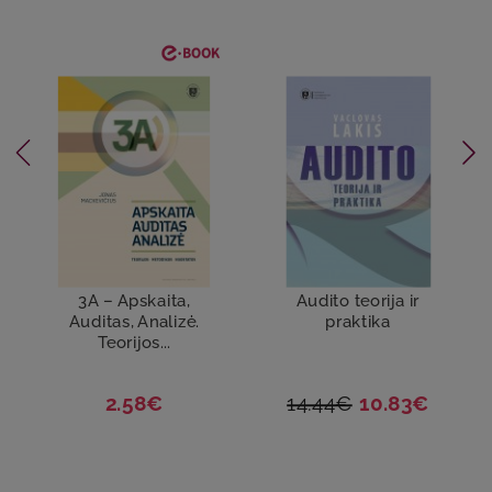
3A – Apskaita,
Audito teorija ir
Auditas, Analizė.
praktika
Teorijos...
2.58€
14.44€
10.83€