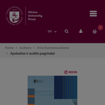
Navi
0
EN
Home
Authors
Irma Kamarauskienė
Apskaitos ir audito pagrindai