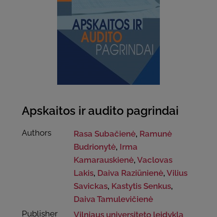
Apskaitos ir audito pagrindai
Authors
Rasa Subačienė
,
Ramunė
Budrionytė
,
Irma
Kamarauskienė
,
Vaclovas
Lakis
,
Daiva Raziūnienė
,
Vilius
Savickas
,
Kastytis Senkus
,
Daiva Tamulevičienė
Publisher
Vilniaus universiteto leidykla