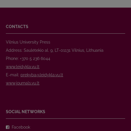
CONTACTS
Vilnius University Press
Address: Saulėtekio al. 9, LT-01131 Vilnius, Lithuania
Phone: +370 5 236 6044
www.leidykla.vu.lt
E-mail:
prekyba@leidykla.vu.lt
www.journals.vu.lt
SOCIAL NETWORKS
Facebook