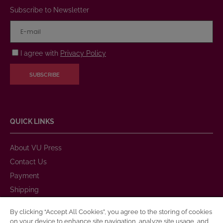
Subscribe to Newsletter
I agree with
Privacy Policy
SUBSCRIBE
QUICK LINKS
About VU Press
Contact Us
Payment
Shipping
Warranty and Return
By clicking “Accept All Cookies”, you agree to the storing of cookies
Purchase Rules
on your device to enhance site navigation, analyze site usage, and