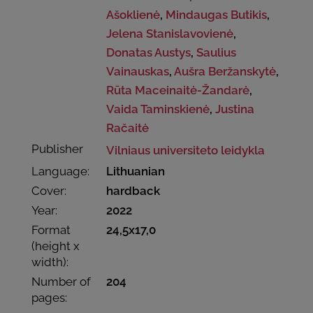
Ašoklienė
,
Mindaugas Butikis
,
Jelena Stanislavovienė
,
Donatas Austys
,
Saulius
Vainauskas
,
Aušra Beržanskytė
,
Rūta Maceinaitė-Žandarė
,
Vaida Taminskienė
,
Justina
Račaitė
Publisher
Vilniaus universiteto leidykla
Language:
Lithuanian
Cover:
hardback
Year:
2022
Format
24,5x17,0
(height x
width):
Number of
204
pages: