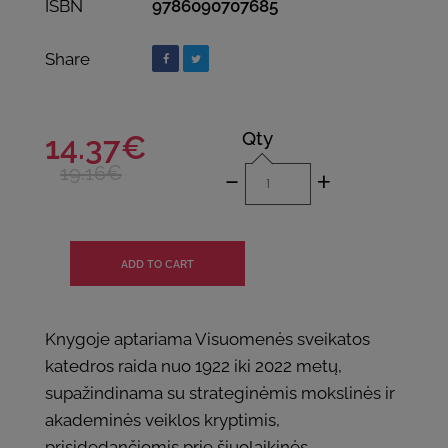
ISBN
9786090707685
Share
Qty
14.37€
-
+
19.16€
Knygoje aptariama Visuomenės sveikatos
katedros raida nuo 1922 iki 2022 metų,
supažindinama su strateginėmis mokslinės ir
akademinės veiklos kryptimis,
prisidedančiomis prie šiuolaikinės