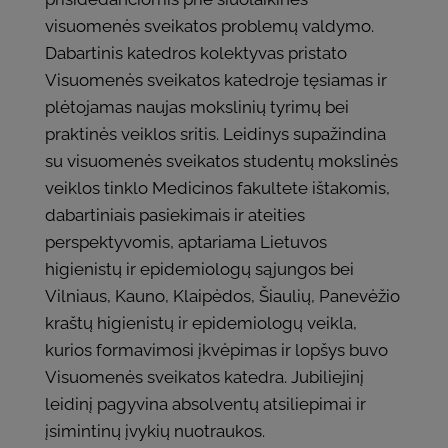
visuomenės sveikatos problemų valdymo.
Dabartinis katedros kolektyvas pristato
Visuomenės sveikatos katedroje tęsiamas ir
plėtojamas naujas mokslinių tyrimų bei
praktinės veiklos sritis. Leidinys supažindina
su visuomenės sveikatos studentų mokslinės
veiklos tinklo Medicinos fakultete ištakomis,
dabartiniais pasiekimais ir ateities
perspektyvomis, aptariama Lietuvos
higienistų ir epidemiologų sąjungos bei
Vilniaus, Kauno, Klaipėdos, Šiaulių, Panevėžio
kraštų higienistų ir epidemiologų veikla,
kurios formavimosi įkvėpimas ir lopšys buvo
Visuomenės sveikatos katedra. Jubiliejinį
leidinį pagyvina absolventų atsiliepimai ir
įsimintinų įvykių nuotraukos.