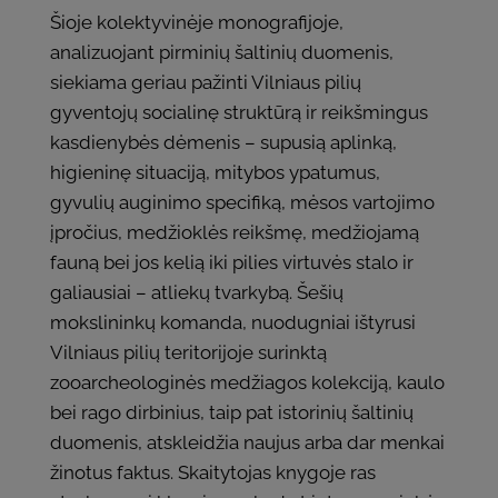
Šioje kolektyvinėje monografijoje,
analizuojant pirminių šaltinių duomenis,
siekiama geriau pažinti Vilniaus pilių
gyventojų socialinę struktūrą ir reikšmingus
kasdienybės dėmenis – supusią aplinką,
higieninę situaciją, mitybos ypatumus,
gyvulių auginimo specifiką, mėsos vartojimo
įpročius, medžioklės reikšmę, medžiojamą
fauną bei jos kelią iki pilies virtuvės stalo ir
galiausiai – atliekų tvarkybą. Šešių
mokslininkų komanda, nuodugniai ištyrusi
Vilniaus pilių teritorijoje surinktą
zooarcheologinės medžiagos kolekciją, kaulo
bei rago dirbinius, taip pat istorinių šaltinių
duomenis, atskleidžia naujus arba dar menkai
žinotus faktus. Skaitytojas knygoje ras