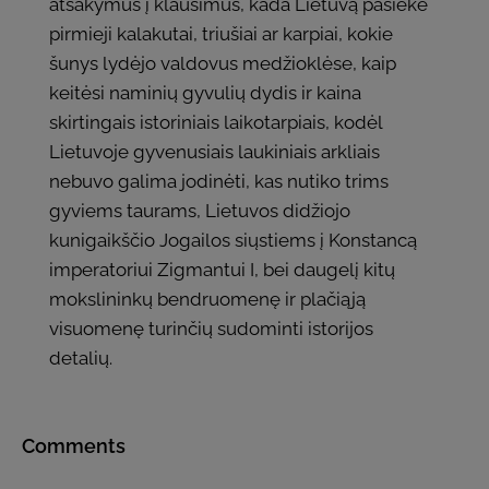
atsakymus į klausimus, kada Lietuvą pasiekė
pirmieji kalakutai, triušiai ar karpiai, kokie
šunys lydėjo valdovus medžioklėse, kaip
keitėsi naminių gyvulių dydis ir kaina
skirtingais istoriniais laikotarpiais, kodėl
Lietuvoje gyvenusiais laukiniais arkliais
nebuvo galima jodinėti, kas nutiko trims
gyviems taurams, Lietuvos didžiojo
kunigaikščio Jogailos siųstiems į Konstancą
imperatoriui Zigmantui I, bei daugelį kitų
mokslininkų bendruomenę ir plačiąją
visuomenę turinčių sudominti istorijos
detalių.
Comments