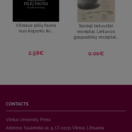
Vilniaus pilių fauna
Senieji lietuviški
nuo kepsnio iki...
receptai. Lietuvos
gaspadinių receptai...
2.58€
0.00€
CONTACTS
Vilnius University Press
Address: Saulėtekio al. 9, LT-01131 Vilnius, Lithuania