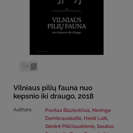
Vilniaus pilių fauna nuo
kepsnio iki draugo, 2018
Authors
Povilas Blaževičius
,
Neringa
Dambrauskaitė
,
Heidi Luik
,
Giedrė Piličiauskienė
,
Saulius