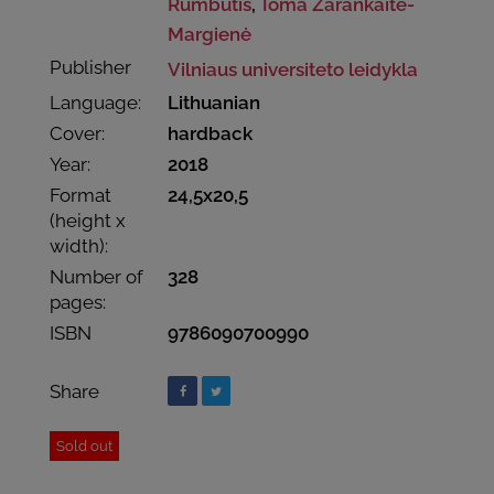
Rumbutis
,
Toma Zarankaitė-
Margienė
Publisher
Vilniaus universiteto leidykla
Language:
Lithuanian
Cover:
hardback
Year:
2018
Format
24,5x20,5
(height x
width):
Number of
328
pages:
ISBN
9786090700990
Share
Sold out