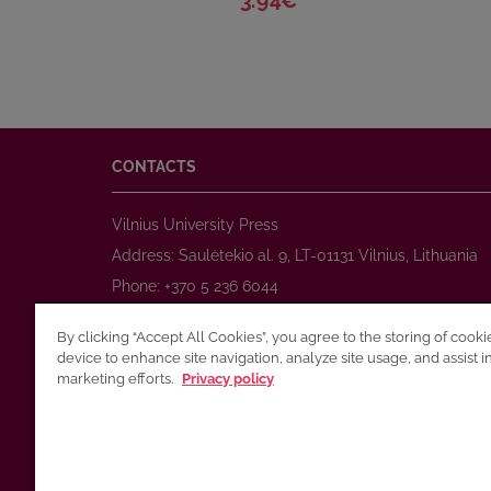
3.94€
CONTACTS
Vilnius University Press
Address: Saulėtekio al. 9, LT-01131 Vilnius, Lithuania
Phone: +370 5 236 6044
www.leidykla.vu.lt
By clicking “Accept All Cookies”, you agree to the storing of cook
E-mail:
prekyba@leidykla.vu.lt
device to enhance site navigation, analyze site usage, and assist i
www.journals.vu.lt
marketing efforts.
Privacy policy