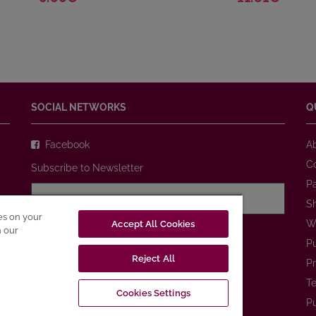
SOCIAL NETWORKS
Q
Facebook
A
C
Subscribe to Newsletter
P
S
ies on your
W
Accept All Cookies
I agree with
Privacy Policy
n our
P
Reject All
SUBSCRIBE
Pr
Te
Cookies Settings
Pu