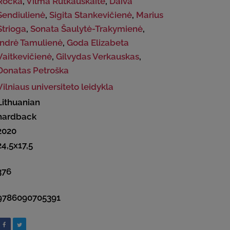
Ročka
,
Vilma Rutkauskaitė
,
Daiva
Sendiulienė
,
Sigita Stankevičienė
,
Marius
Strioga
,
Sonata Šaulytė-Trakymienė
,
Indrė Tamulienė
,
Goda Elizabeta
Vaitkevičienė
,
Gilvydas Verkauskas
,
Donatas Petroška
Vilniaus universiteto leidykla
Lithuanian
hardback
2020
24,5x17,5
376
9786090705391