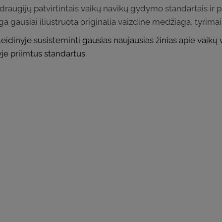
 draugijų patvirtintais vaikų navikų gydymo standartais ir 
ga gausiai iliustruota originalia vaizdine medžiaga, tyrima
eidinyje susisteminti gausias naujausias žinias apie vaikų 
je priimtus standartus.