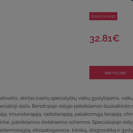
Book Excerpt
32.81€
vadovėlis, skirtas įvairių specialybių vaikų gydytojams, 
cialioji dalis. Bendrojoje dalyje pateikiamos šiuolaikinės
ą, imunoterapiją, radioterapiją, palaikomąją terapiją, chi
iniai, pateikiamos stebėsenos schemos. Specialiojoje daly
epidemiologiją, etiopatogenezę, kliniką, diagnostiką ir g