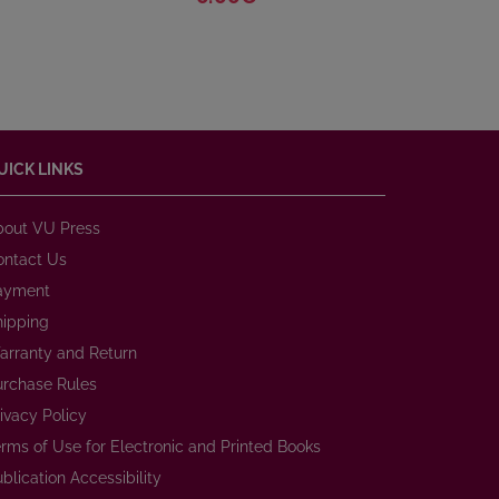
UICK LINKS
bout VU Press
ontact Us
ayment
hipping
arranty and Return
urchase Rules
ivacy Policy
rms of Use for Electronic and Printed Books
blication Accessibility