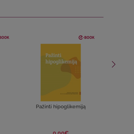
SOL
Pažinti hipoglikemiją
Kūd
0.00€