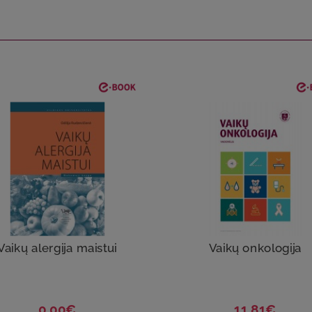
Vaikų alergija maistui
Vaikų onkologija
0.00€
11.81€