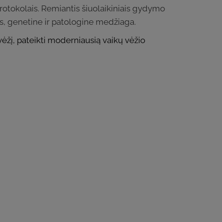
protokolais. Remiantis šiuolaikiniais gydymo
is, genetine ir patologine medžiaga.
vėžį, pateikti moderniausią vaikų vėžio