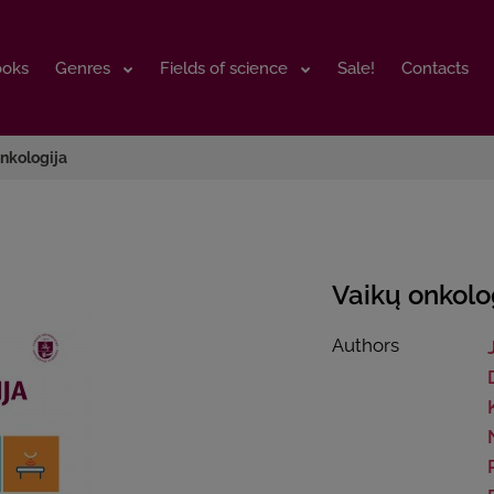
ooks
ooks
Genres
Genres
Fields of science
Fields of science
Sale!
Sale!
Contacts
Contacts
nkologija
Vaikų onkolo
Authors