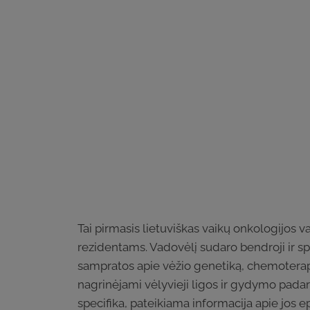
Tai pirmasis lietuviškas vaikų onkologijos 
rezidentams. Vadovėlį sudaro bendroji ir spe
sampratos apie vėžio genetiką, chemoterapij
nagrinėjami vėlyvieji ligos ir gydymo padar
specifika, pateikiama informacija apie jos 