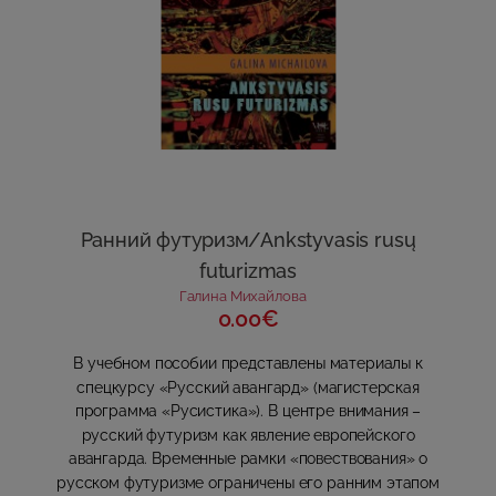
Ранний футуризм/Ankstyvasis rusų
futurizmas
Галина Михайлова
0.00€
В учебном пособии представлены материалы к
спецкурсу «Русский авангард» (магистерская
программа «Русистика»). В центре внимания –
русский футуризм как явление европейского
авангарда. Временные рамки «повествования» о
русском футуризме ограничены его ранним этапом