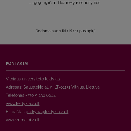
– 1909–1916 гг. Поэтому в основу пос..
Rodoma nuo 1 iki 1 iš 1 (1 puslapių)
KONTAKTAI
Vilniaus universiteto leidykla
Adresas: Saulėtekio al. 9, LT-01131 Vilnius, Lietuva
Telefonas +370 5 236 6044
www.leidykla.vu.lt
El. paštas
prekyba@leidykla.vu.lt
www.zurnalai.vu.lt