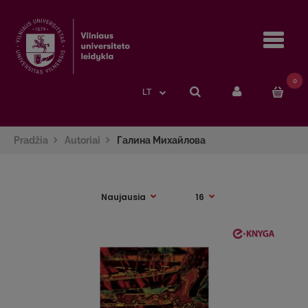
Navi
0
LT
Pradžia
Autoriai
Галина Михайлова