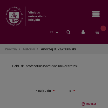
Navi
0
LT
Pradžia
Autoriai
Andrzej B. Zakrzewski
Habil. dr., profesorius (Varšuvos universitetas).