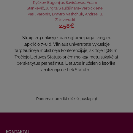
Ryčkov
,
Eugenijus Saviščevas
,
Adam
Stankevič
,
Jurgita Šiaučiūnaitė-Verbickienė
,
Vasil Varonin
,
Dmytro Vashchuk
,
Andrzej B.
Zakrzewski
2.58€
Straipsnių rinkinyje, parengtame pagal 2013 m.
lapkričio 7–8 d. Vilniaus universitete vykusioje
tarptautinėje mokslinėje konferencijoje, skirtoje 1588 m.
Trečiojo Lietuvos Statuto priėmimo 425 metų sukakčiai,
perskaitytus pranešimus, Lietuvos ir užsienio istorikai
analizuoja ne tiek Statuto ..
Rodoma nuo 1 iki 1 iš 1 (1 puslapių)
KONTAKTAI