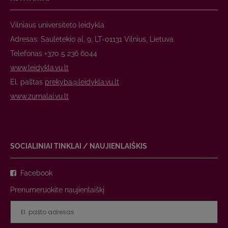
Vilniaus universiteto leidykla
Adresas: Saulėtekio al. 9, LT-01131 Vilnius, Lietuva
Telefonas +370 5 236 6044
www.leidykla.vu.lt
El. paštas
prekyba@leidykla.vu.lt
www.zurnalai.vu.lt
SOCIALINIAI TINKLAI / NAUJIENLAIŠKIS
Facebook
Prenumeruokite naujienlaiškį