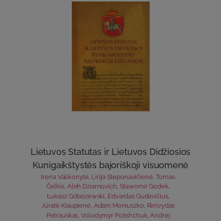
Lietuvos Statutas ir Lietuvos Didžiosios
Kunigaikštystės bajoriškoji visuomenė
Irena Valikonytė
,
Lirija Steponavičienė
,
Tomas
Čelkis
,
Aleh Dziarnovich
,
Sławomir Godek
,
Łukasz Gołaszewski
,
Edvardas Gudavičius
,
Jūratė Kiaupienė
,
Adam Moniuszko
,
Rimvydas
Petrauskas
,
Volodymyr Polishchuk
,
Andrej