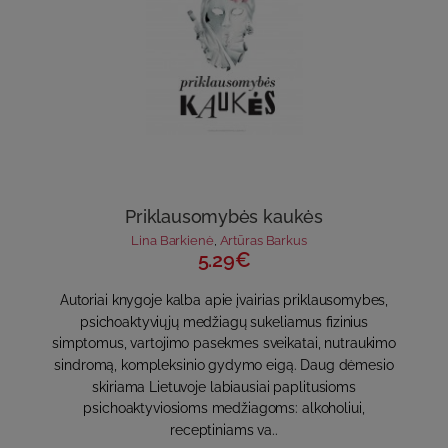
Priklausomybės kaukės
Lina Barkienė
,
Artūras Barkus
5.29€
Autoriai knygoje kalba apie įvairias priklausomybes,
psichoaktyviųjų medžiagų sukeliamus fizinius
simptomus, vartojimo pasekmes sveikatai, nutraukimo
sindromą, kompleksinio gydymo eigą. Daug dėmesio
skiriama Lietuvoje labiausiai paplitusioms
psichoaktyviosioms medžiagoms: alkoholiui,
receptiniams va..