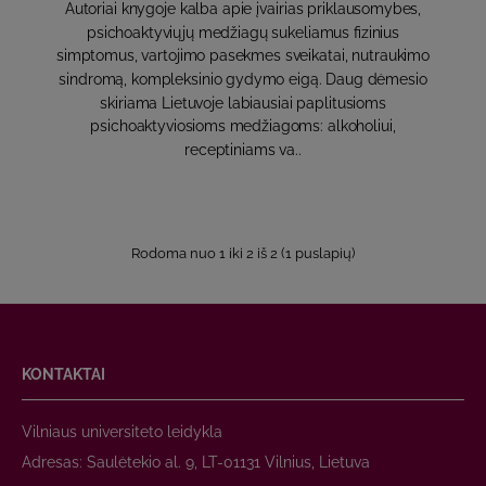
Autoriai knygoje kalba apie įvairias priklausomybes,
psichoaktyviųjų medžiagų sukeliamus fizinius
simptomus, vartojimo pasekmes sveikatai, nutraukimo
sindromą, kompleksinio gydymo eigą. Daug dėmesio
skiriama Lietuvoje labiausiai paplitusioms
psichoaktyviosioms medžiagoms: alkoholiui,
receptiniams va..
Rodoma nuo 1 iki 2 iš 2 (1 puslapių)
KONTAKTAI
Vilniaus universiteto leidykla
Adresas: Saulėtekio al. 9, LT-01131 Vilnius, Lietuva