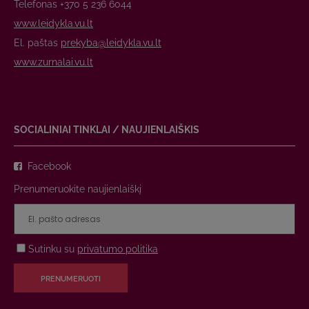
Telefonas +370 5 236 6044
www.leidykla.vu.lt
El. paštas
prekyba@leidykla.vu.lt
www.zurnalai.vu.lt
SOCIALINIAI TINKLAI / NAUJIENLAIŠKIS
Facebook
Prenumeruokite naujienlaiškį
Sutinku su
privatumo politika
PRENUMERUOTI