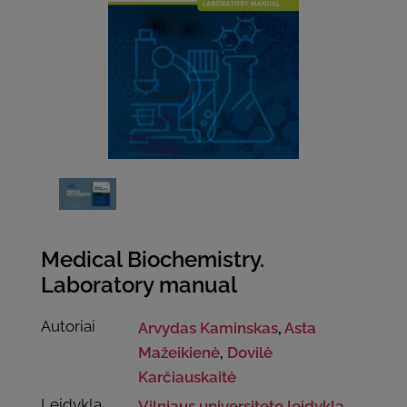
Medical Biochemistry.
Laboratory manual
Autoriai
Arvydas Kaminskas
,
Asta
Mažeikienė
,
Dovilė
Karčiauskaitė
Leidykla
Vilniaus universiteto leidykla