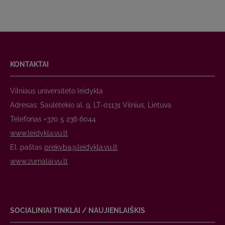
KONTAKTAI
Vilniaus universiteto leidykla
Adresas: Saulėtekio al. 9, LT-01131 Vilnius, Lietuva
Telefonas +370 5 236 6044
www.leidykla.vu.lt
El. paštas
prekyba@leidykla.vu.lt
www.zurnalai.vu.lt
SOCIALINIAI TINKLAI / NAUJIENLAIŠKIS