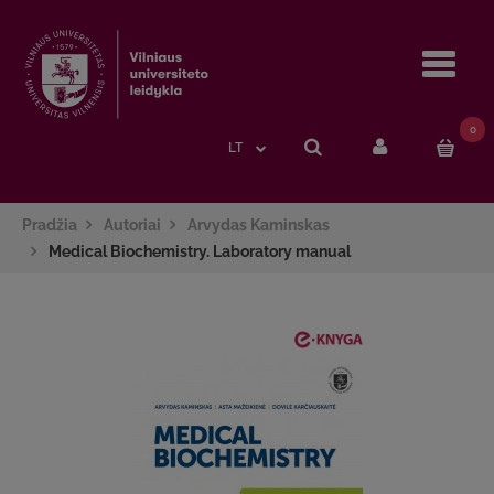
Navi
0
LT
Pradžia
Autoriai
Arvydas Kaminskas
Medical Biochemistry. Laboratory manual