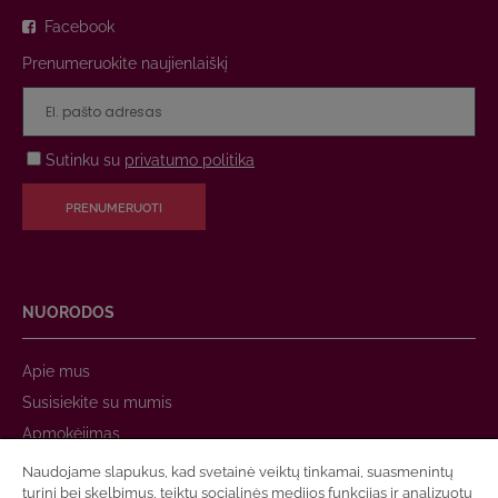
Facebook
Prenumeruokite naujienlaiškį
Sutinku su
privatumo politika
PRENUMERUOTI
NUORODOS
Apie mus
Susisiekite su mumis
Apmokėjimas
Prekių pristatymas
Naudojame slapukus, kad svetainė veiktų tinkamai, suasmenintų
turinį bei skelbimus, teiktų socialinės medijos funkcijas ir analizuotų
Garantija ir grąžinimas