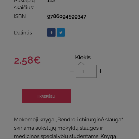
Puslapių
112
skaičius:
ISBN
9786094599347
Dalintis
Kiekis
2.58€
-
+
Mokomoji knyga „Bendroji chirurginė slauga“
skiriama aukštųjų mokyklų slaugos ir
medicinos specialybių studentams. Knygą