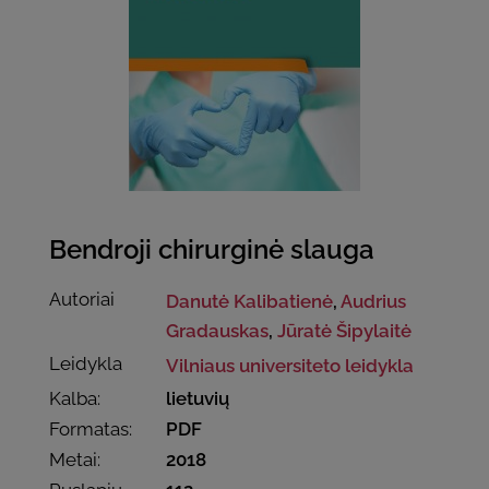
Bendroji chirurginė slauga
Autoriai
Danutė Kalibatienė
,
Audrius
Gradauskas
,
Jūratė Šipylaitė
Leidykla
Vilniaus universiteto leidykla
Kalba:
lietuvių
Formatas:
PDF
Metai:
2018