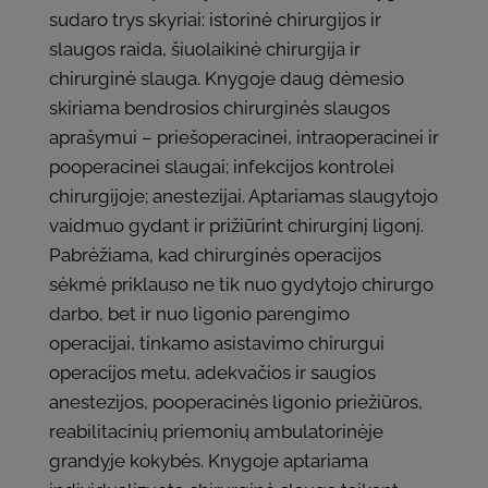
sudaro trys skyriai: istorinė chirurgijos ir
slaugos raida, šiuolaikinė chirurgija ir
chirurginė slauga. Knygoje daug dėmesio
skiriama bendrosios chirurginės slaugos
aprašymui – priešoperacinei, intraoperacinei ir
pooperacinei slaugai; infekcijos kontrolei
chirurgijoje; anestezijai. Aptariamas slaugytojo
vaidmuo gydant ir prižiūrint chirurginį ligonį.
Pabrėžiama, kad chirurginės operacijos
sėkmė priklauso ne tik nuo gydytojo chirurgo
darbo, bet ir nuo ligonio parengimo
operacijai, tinkamo asistavimo chirurgui
operacijos metu, adekvačios ir saugios
anestezijos, pooperacinės ligonio priežiūros,
reabilitacinių priemonių ambulatorinėje
grandyje kokybės. Knygoje aptariama