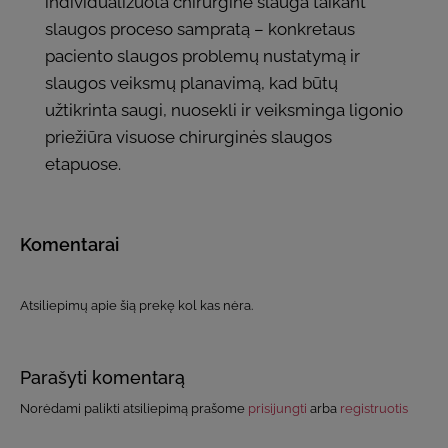
individualizuota chirurginė slauga taikant
slaugos proceso sampratą – konkretaus
paciento slaugos problemų nustatymą ir
slaugos veiksmų planavimą, kad būtų
užtikrinta saugi, nuosekli ir veiksminga ligonio
priežiūra visuose chirurginės slaugos
etapuose.
Komentarai
Atsiliepimų apie šią prekę kol kas nėra.
Parašyti komentarą
Norėdami palikti atsiliepimą prašome
prisijungti
arba
registruotis