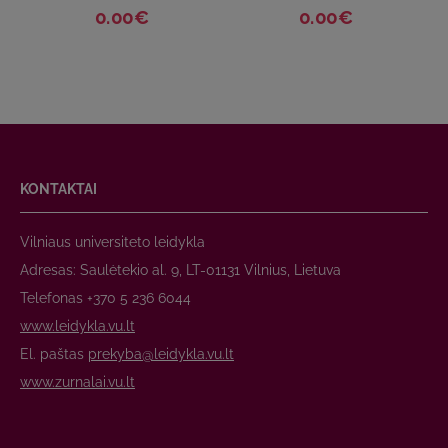
0.00€
0.00€
KONTAKTAI
Vilniaus universiteto leidykla
Adresas: Saulėtekio al. 9, LT-01131 Vilnius, Lietuva
Telefonas +370 5 236 6044
www.leidykla.vu.lt
El. paštas
prekyba@leidykla.vu.lt
www.zurnalai.vu.lt