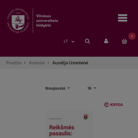
Navi
0
LT
Pradžia
Autoriai
Aurelija Usonienė