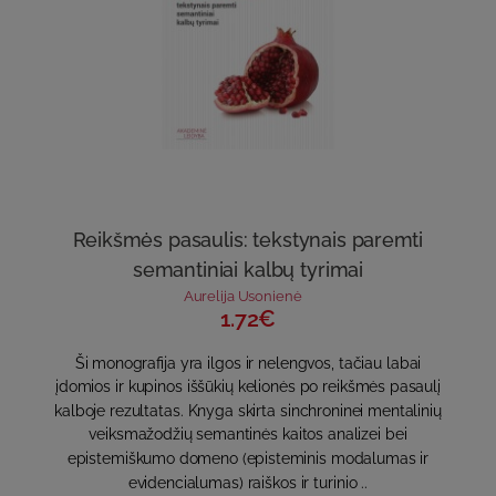
Reikšmės pasaulis: tekstynais paremti
semantiniai kalbų tyrimai
Aurelija Usonienė
1.72€
Ši monografija yra ilgos ir nelengvos, tačiau labai
įdomios ir kupinos iššūkių kelionės po reikšmės pasaulį
kalboje rezultatas. Knyga skirta sinchroninei mentalinių
veiksmažodžių semantinės kaitos analizei bei
epistemiškumo domeno (episteminis modalumas ir
evidencialumas) raiškos ir turinio ..