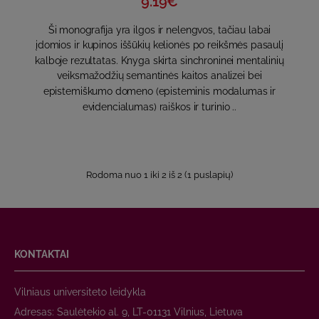
9.19€
Ši monografija yra ilgos ir nelengvos, tačiau labai
įdomios ir kupinos iššūkių kelionės po reikšmės pasaulį
kalboje rezultatas. Knyga skirta sinchroninei mentalinių
veiksmažodžių semantinės kaitos analizei bei
epistemiškumo domeno (episteminis modalumas ir
evidencialumas) raiškos ir turinio ..
Rodoma nuo 1 iki 2 iš 2 (1 puslapių)
KONTAKTAI
Vilniaus universiteto leidykla
Adresas: Saulėtekio al. 9, LT-01131 Vilnius, Lietuva