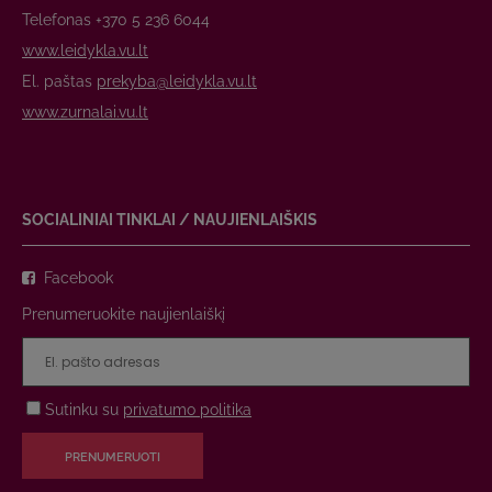
Telefonas +370 5 236 6044
www.leidykla.vu.lt
El. paštas
prekyba@leidykla.vu.lt
www.zurnalai.vu.lt
SOCIALINIAI TINKLAI / NAUJIENLAIŠKIS
Facebook
Prenumeruokite naujienlaiškį
Sutinku su
privatumo politika
PRENUMERUOTI