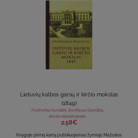
Lietuvių kalbos garsų ir kirčio mokslas
(1849)
Frydrichas Kuršaitis
,
Bonifacas Stundžia
,
Birutė Kabašinskaitė
2.58€
Knygoje pirmą kartą publikuojamas žymiojo Mažosios