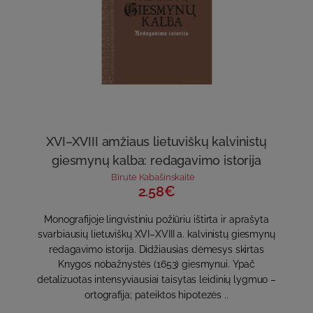
XVI–XVIII amžiaus lietuviškų kalvinistų
giesmynų kalba: redagavimo istorija
Birutė Kabašinskaitė
2.58€
Monografijoje lingvistiniu požiūriu ištirta ir aprašyta
svarbiausių lietuviškų XVI–XVIII a. kalvinistų giesmynų
redagavimo istorija. Didžiausias dėmesys skirtas
Knygos nobažnystės (1653) giesmynui. Ypač
detalizuotas intensyviausiai taisytas leidinių lygmuo –
ortografija; pateiktos hipotezės ..