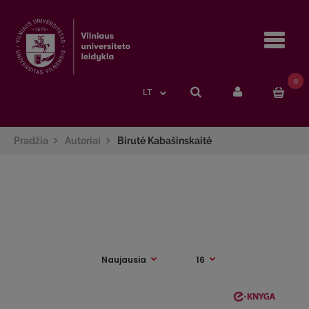
Navi
0
LT
Pradžia
Autoriai
Birutė Kabašinskaitė