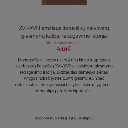
XVI–XVIII amžiaus lietuviškų kalvinistų
giesmynų kalba: redagavimo istorija
Birutė Kabašinskaitė
9.19€
Monografijoje lingvistiniu požiūriu ištirta ir aprašyta
svarbiausių lietuviškų XVI–XVIII a. kalvinistų giesmynų
redagavimo istorija. Didžiausias dėmesys skirtas
Knygos nobažnystės (1653) giesmynui. Ypač
detalizuotas intensyviausiai taisytas leidinių lygmuo –
ortografija; pateiktos hipotezės ..
Rodoma nuo 1 iki 5 iš 5 (1 puslapių)