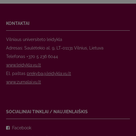
KONTAKTAI
Vilniaus universiteto leidykla
Adresas: Saulėtekio al. 9, LT-01131 Vilnius, Lietuva
Telefonas +370 5 236 6044
www.leidykla.vu.lt
El. paštas
prekyba@leidykla.vu.lt
www.zurnalai.vu.lt
SOCIALINIAI TINKLAI / NAUJIENLAIŠKIS
Facebook