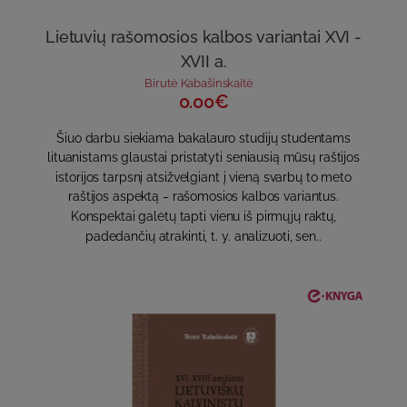
Lietuvių rašomosios kalbos variantai XVI -
XVII a.
Birutė Kabašinskaitė
0.00€
Šiuo darbu siekiama bakalauro studijų studentams
lituanistams glaustai pristatyti seniausią mūsų raštijos
istorijos tarpsnį atsižvelgiant į vieną svarbų to meto
raštijos aspektą ‒ rašomosios kalbos variantus.
Konspektai galėtų tapti vienu iš pirmųjų raktų,
padedančių atrakinti, t. y. analizuoti, sen..