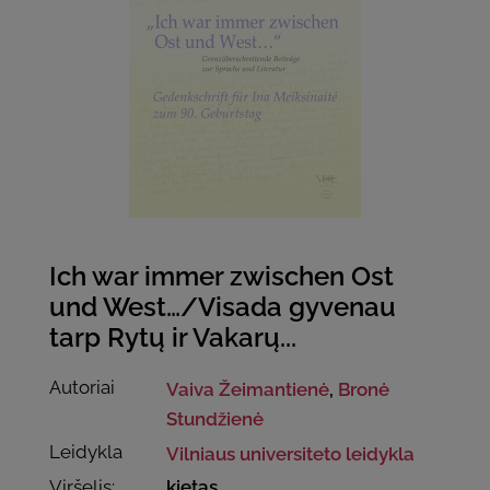
Ich war immer zwischen Ost
und West…/Visada gyvenau
tarp Rytų ir Vakarų...
Autoriai
Vaiva Žeimantienė
,
Bronė
Stundžienė
Leidykla
Vilniaus universiteto leidykla
Viršelis:
kietas