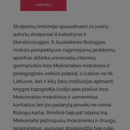
Straipsnių rinktinėje spausdinami 22 įvairių
autorių straipsniai iš kalbotyros ir
literatūrologijos. Iš šiuolaikinės filologijos
mokslo perspektyvos nagrinėjamų problemų
spektras atitinka universalių interesų
germanistės Inos Meiksinaitės mokslinės ir
pedagoginės veiklos pobūdį, o įvairias ne tik
Lietuvos, bet ir kitų šalių institucijas apimanti
knygos topografija liudija apie plačius Inos
Meiksinaitės mokslinius ir asmeninius
kontaktus bei jos padarytą poveikį ne vienai
filologų kartai. Rinktinė taip pat talpina Iną
Meiksinaitę pažinojusių mokslininkų ir draugų
prisiminimus, kuriuose atsiskleidžia tiek ryški