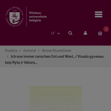
Navi
0
LT
Pradžia
Autoriai
Bronė Stundžienė
Ich war immer zwischen Ost und West…/Visada gyvenau
tarp Rytų ir Vakarų...