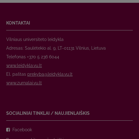
KONTAKTAI
Vilniaus universiteto leidykla
Adresas: Saulėtekio al. 9, LT-01131 Vilnius, Lietuva
Telefonas +370 5 236 6044
www.leidykla.vu.lt
El. paštas
prekyba@leidykla.vu.lt
www.zurnalai.vu.lt
SOCIALINIAI TINKLAI / NAUJIENLAIŠKIS
Facebook