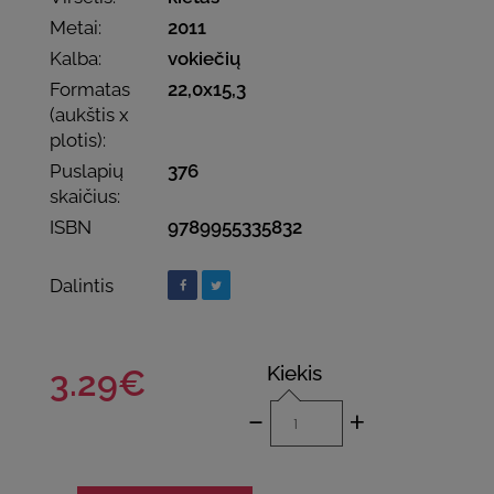
Metai:
2011
Kalba:
vokiečių
Formatas
22,0x15,3
(aukštis x
plotis):
Puslapių
376
skaičius:
ISBN
9789955335832
Dalintis
Kiekis
3.29€
-
+