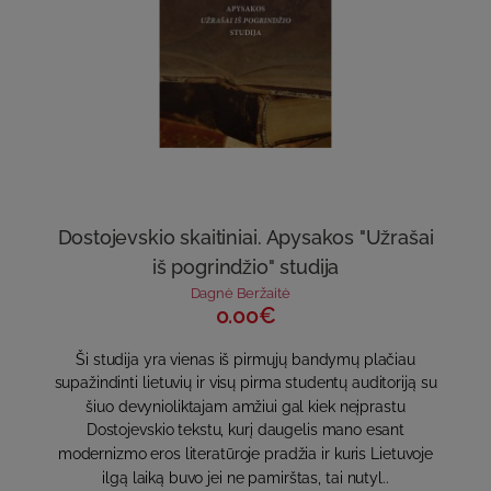
Dostojevskio skaitiniai. Apysakos "Užrašai
iš pogrindžio" studija
Dagnė Beržaitė
0.00€
Ši studija yra vienas iš pirmųjų bandymų plačiau
supažindinti lietuvių ir visų pirma studentų auditoriją su
šiuo devynioliktajam amžiui gal kiek neįprastu
Dostojevskio tekstu, kurį daugelis mano esant
modernizmo eros literatūroje pradžia ir kuris Lietuvoje
ilgą laiką buvo jei ne pamirštas, tai nutyl..