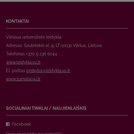
KONTAKTAI
Vilniaus universiteto leidykla
Adresas: Saulėtekio al. 9, LT-01131 Vilnius, Lietuva
Telefonas +370 5 236 6044
www.leidykla.vu.lt
El. paštas
prekyba@leidykla.vu.lt
www.zurnalai.vu.lt
SOCIALINIAI TINKLAI / NAUJIENLAIŠKIS
Facebook