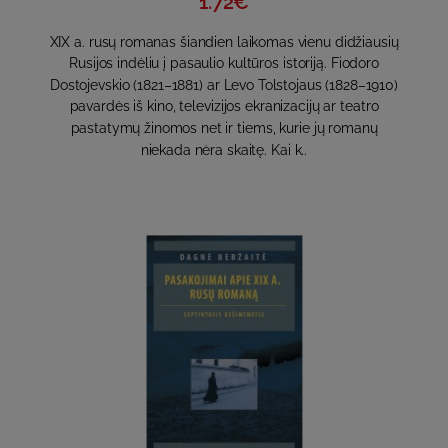
1.72€
XIX a. rusų romanas šiandien laikomas vienu didžiausių
Rusijos indėliu į pasaulio kultūros istoriją. Fiodoro
Dostojevskio (1821–1881) ar Levo Tolstojaus (1828–1910)
pavardės iš kino, televizijos ekranizacijų ar teatro
pastatymų žinomos net ir tiems, kurie jų romanų
niekada nėra skaitę. Kai k..