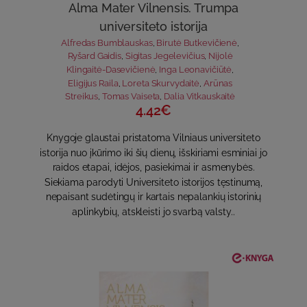
Alma Mater Vilnensis. Trumpa
universiteto istorija
Alfredas Bumblauskas
,
Birutė Butkevičienė
,
Ryšard Gaidis
,
Sigitas Jegelevičius
,
Nijolė
Klingaitė-Dasevičienė
,
Inga Leonavičiūtė
,
Eligijus Raila
,
Loreta Skurvydaitė
,
Arūnas
Streikus
,
Tomas Vaiseta
,
Dalia Vitkauskaitė
4.42€
Knygoje glaustai pristatoma Vilniaus universiteto
istorija nuo įkūrimo iki šių dienų, išskiriami esminiai jo
raidos etapai, idėjos, pasiekimai ir asmenybės.
Siekiama parodyti Universiteto istorijos tęstinumą,
nepaisant sudėtingų ir kartais nepalankių istorinių
aplinkybių, atskleisti jo svarbą valsty..