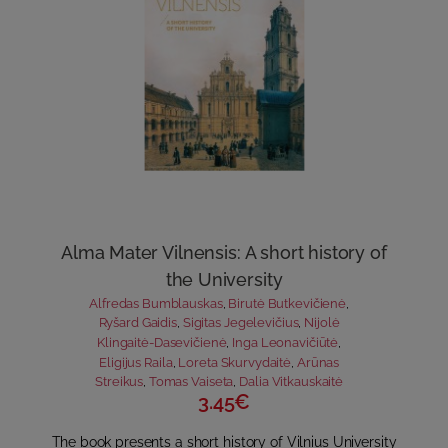
Alma Mater Vilnensis: A short history of
the University
Alfredas Bumblauskas
,
Birutė Butkevičienė
,
Ryšard Gaidis
,
Sigitas Jegelevičius
,
Nijolė
Klingaitė-Dasevičienė
,
Inga Leonavičiūtė
,
Eligijus Raila
,
Loreta Skurvydaitė
,
Arūnas
Streikus
,
Tomas Vaiseta
,
Dalia Vitkauskaitė
3.45€
The book presents a short history of Vilnius University