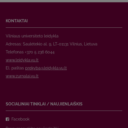
KONTAKTAI
Vilniaus universiteto leidykla
Adresas: Saulėtekio al. 9, LT-01131 Vilnius, Lietuva
Telefonas +370 5 236 6044
www.leidykla.vu.lt
El. paštas
prekyba@leidykla.vu.lt
www.zurnalai.vu.lt
SOCIALINIAI TINKLAI / NAUJIENLAIŠKIS
Facebook