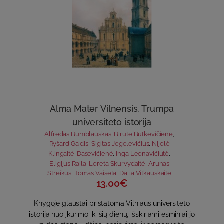
Alma Mater Vilnensis. Trumpa
universiteto istorija
Alfredas Bumblauskas
,
Birutė Butkevičienė
,
Ryšard Gaidis
,
Sigitas Jegelevičius
,
Nijolė
Klingaitė-Dasevičienė
,
Inga Leonavičiūtė
,
Eligijus Raila
,
Loreta Skurvydaitė
,
Arūnas
Streikus
,
Tomas Vaiseta
,
Dalia Vitkauskaitė
13.00€
Knygoje glaustai pristatoma Vilniaus universiteto
istorija nuo įkūrimo iki šių dienų, išskiriami esminiai jo