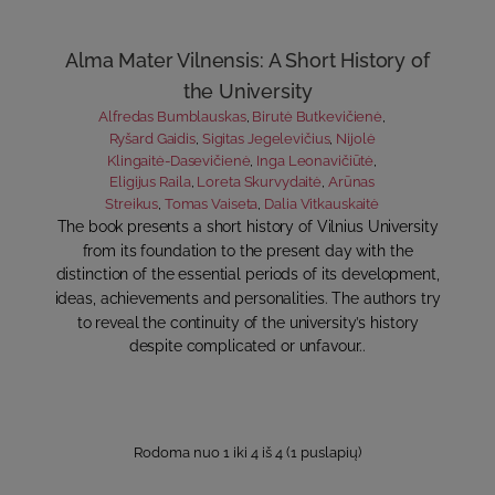
Alma Mater Vilnensis: A Short History of
the University
Alfredas Bumblauskas
,
Birutė Butkevičienė
,
Ryšard Gaidis
,
Sigitas Jegelevičius
,
Nijolė
Klingaitė-Dasevičienė
,
Inga Leonavičiūtė
,
Eligijus Raila
,
Loreta Skurvydaitė
,
Arūnas
Streikus
,
Tomas Vaiseta
,
Dalia Vitkauskaitė
The book presents a short history of Vilnius University
from its foundation to the present day with the
distinction of the essential periods of its development,
ideas, achievements and personalities. The authors try
to reveal the continuity of the university’s history
despite complicated or unfavour..
Rodoma nuo 1 iki 4 iš 4 (1 puslapių)