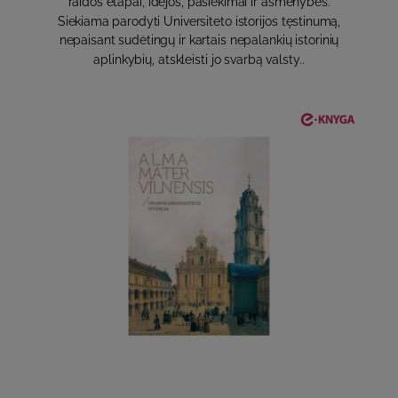
raidos etapai, idėjos, pasiekimai ir asmenybės.
Siekiama parodyti Universiteto istorijos tęstinumą,
nepaisant sudėtingų ir kartais nepalankių istorinių
aplinkybių, atskleisti jo svarbą valsty..