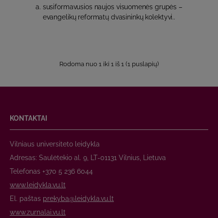
a. susiformavusios naujos visuomenės grupės –
evangelikų reformatų dvasininkų kolektyvi..
Rodoma nuo 1 iki 1 iš 1 (1 puslapių)
KONTAKTAI
Vilniaus universiteto leidykla
Adresas: Saulėtekio al. 9, LT-01131 Vilnius, Lietuva
Telefonas +370 5 236 6044
www.leidykla.vu.lt
El. paštas
prekyba@leidykla.vu.lt
www.zurnalai.vu.lt