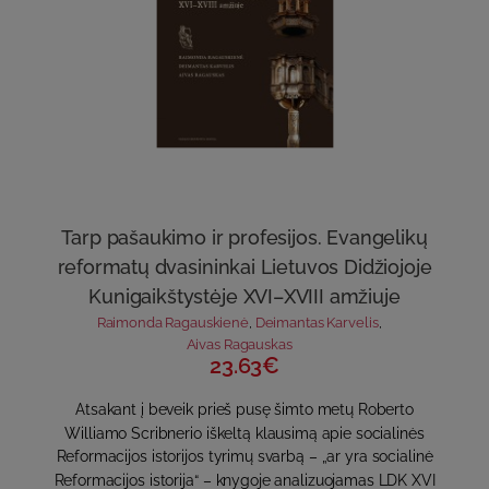
Tarp pašaukimo ir profesijos. Evangelikų
reformatų dvasininkai Lietuvos Didžiojoje
Kunigaikštystėje XVI–XVIII amžiuje
Raimonda Ragauskienė
,
Deimantas Karvelis
,
Aivas Ragauskas
23.63€
Atsakant į beveik prieš pusę šimto metų Roberto
Williamo Scribnerio iškeltą klausimą apie socialinės
Reformacijos istorijos tyrimų svarbą – „ar yra socialinė
Reformacijos istorija“ – knygoje analizuojamas LDK XVI