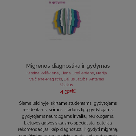
Migrenos diagnostika ir gydymas
Kristina Ryliškienė
,
Diana Obelienienė
,
Nerija
Vaičienė-Magistris
,
Dalius Jatužis
,
Antanas
Vaitkus
4.32€
Šiame leidinyje, skirtame studentams, gydytojams
rezidentams, šeimos ir vidaus ligų gydytojams,
gydytojams neurologams ir vaikų neurologams,
Lietuvos galvos skausmo specialistai pateikia
rekomendacijas, kaip diagnozuoti ir gydyti migreną,
supažindina su pastaraisiais metais atsiradusiomis