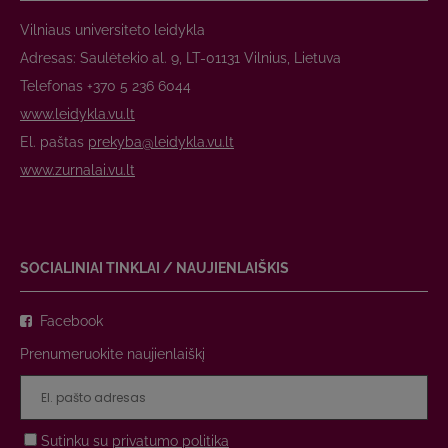
Vilniaus universiteto leidykla
Adresas: Saulėtekio al. 9, LT-01131 Vilnius, Lietuva
Telefonas +370 5 236 6044
www.leidykla.vu.lt
El. paštas
prekyba@leidykla.vu.lt
www.zurnalai.vu.lt
SOCIALINIAI TINKLAI / NAUJIENLAIŠKIS
Facebook
Prenumeruokite naujienlaiškį
Sutinku su
privatumo politika