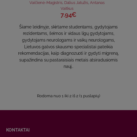
Vaičienė-Magistris
,
Dalius Jatužis
,
Antanas
Vaitkus
7.94€
Šiame leidinyje, skirtame studentams, gydytojams
rezidentams, šeimos ir vidaus ligų gydytojams,
gydytojams neurologams ir vaikų neurologams,
Lietuvos galvos skausmo specialistai pateikia
rekomendacijas, kaip dia­gnozuoti ir gydyti migreną,
supažindina su pastaraisiais metais atsiradu­siomis
nauj..
Rodoma nuo 1 iki 2 iš 2 (1 puslapių)
KONTAKTAI