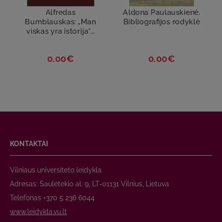
Alfredas
Aldona Paulauskienė.
Bumblauskas: „Man
Bibliografijos rodyklė
viskas yra istorija“...
0.00€
0.00€
KONTAKTAI
Vilniaus universiteto leidykla
Adresas: Saulėtekio al. 9, LT-01131 Vilnius, Lietuva
Telefonas +370 5 236 6044
www.leidykla.vu.lt