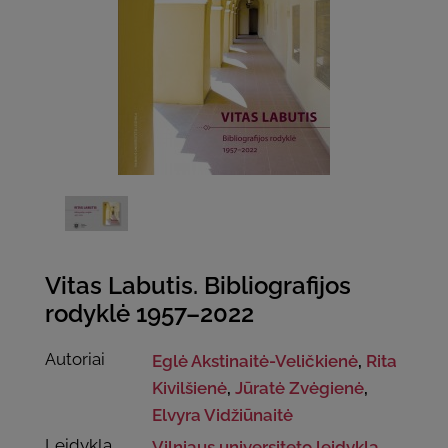
Vitas Labutis. Bibliografijos
rodyklė 1957–2022
Autoriai
Eglė Akstinaitė-Veličkienė
,
Rita
Kivilšienė
,
Jūratė Zvėgienė
,
Elvyra Vidžiūnaitė
Leidykla
Vilniaus universiteto leidykla