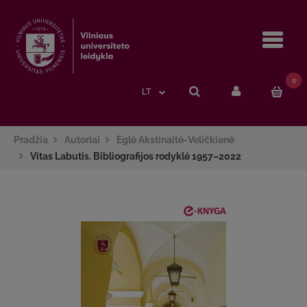
Navi
0
LT
Pradžia
Autoriai
Eglė Akstinaitė-Veličkienė
Vitas Labutis. Bibliografijos rodyklė 1957–2022