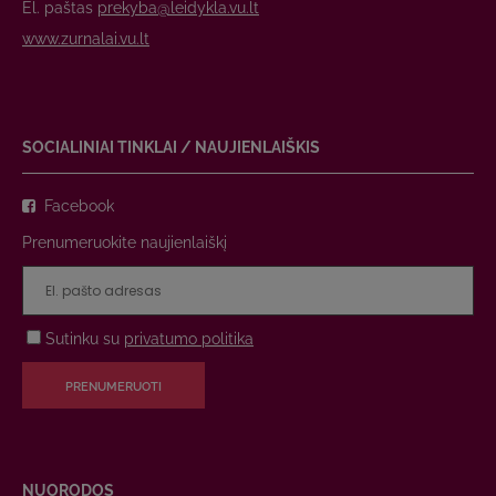
El. paštas
prekyba@leidykla.vu.lt
www.zurnalai.vu.lt
SOCIALINIAI TINKLAI / NAUJIENLAIŠKIS
Facebook
Prenumeruokite naujienlaiškį
Sutinku su
privatumo politika
PRENUMERUOTI
NUORODOS