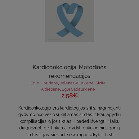
Kardioonkologija. Metodinės
rekomendacijos
Eglė Čiburienė
,
Jelena Čelutkienė
,
Sigita
Aidietienė
,
Eglė Sadauskienė
2.58€
Kardioonkologija yra kardiologijos sritis, nagrinėjanti
gydymo nuo vėžio sukeliamas širdies ir kraujagyslių
komplikacijas, o jos tikslas – padėti išvengti ir laiku
diagnozuoti bei tinkamai gydyti onkologinių ligonių
širdies ligas, siekiant sėkmingai taikyti ir tęsti