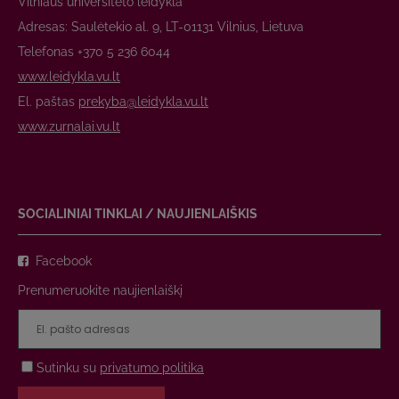
Vilniaus universiteto leidykla
Adresas: Saulėtekio al. 9, LT-01131 Vilnius, Lietuva
Telefonas +370 5 236 6044
www.leidykla.vu.lt
El. paštas
prekyba@leidykla.vu.lt
www.zurnalai.vu.lt
SOCIALINIAI TINKLAI / NAUJIENLAIŠKIS
Facebook
Prenumeruokite naujienlaiškį
Sutinku su
privatumo politika