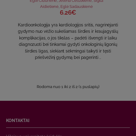
Eglė Čiburienė
,
Jelena Čelutkienė
,
Sigita
Aidietienė
,
Eglė Sadauskienė
6.26€
Kardioonkologija yra kardiologijos sritis, nagrinėjanti
gydymo nuo vėžio sukeliamas širdies ir kraujagyslių
komplikacijas, o jos tikslas – padėti išvengti ir laiku
diagnozuoti bei tinkamai gydyti onkologinių ligonių
širdies ligas, siekiant sėkmingai taikyti ir tęsti
priešvėžinį gydymą bei pagerinti ..
Rodoma nuo 1 iki 2 iš 2 (1 puslapių)
KONTAKTAI