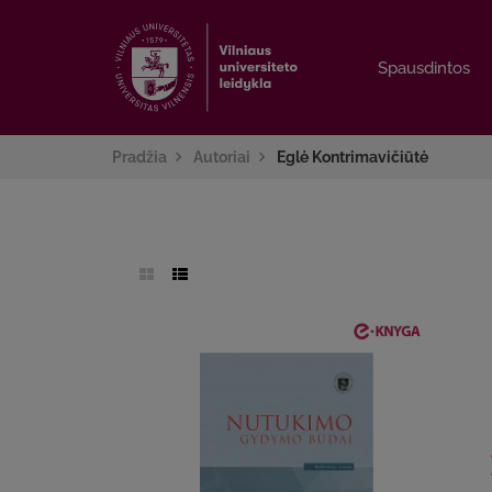
Spausdintos
Spausdintos
Pradžia
Autoriai
Eglė Kontrimavičiūtė