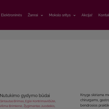
Elektroninės
Elektroninės
Žanrai
Žanrai
Mokslo sritys
Mokslo sritys
Akcija!
Akcija!
Kontak
Kontak
Nutukimo gydymo būdai
Knyga skiriama m
chirurgams, gastr
Gintautas Brimas
,
Eglė Kontrimavičiūtė
,
bendrosios praktik
Vilma Brimienė
,
Žygimantas Juodeikis
,