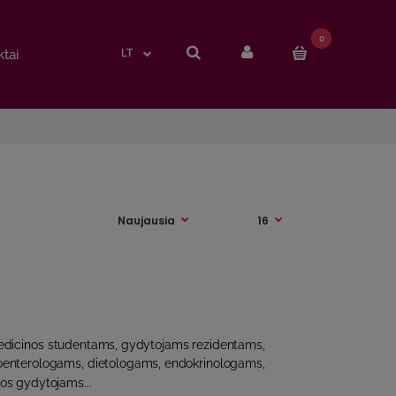
0
0
tai
tai
LT
LT
edicinos studentams, gydytojams rezidentams,
oenterologams, dietologams, endokrinologams,
os gydytojams...