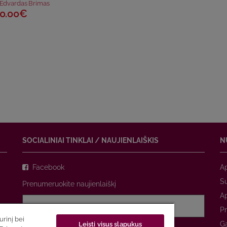
Edvardas Brimas
0.00€
SOCIALINIAI TINKLAI / NAUJIENLAIŠKIS
N
Facebook
A
Su
Prenumeruokite naujienlaiškį
A
Pr
rinį bei
Ga
Leisti visus slapukus