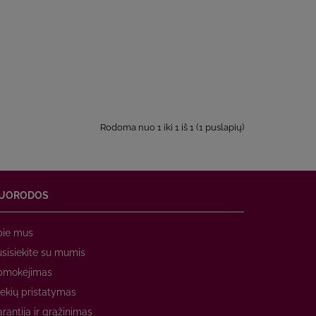
Rodoma nuo 1 iki 1 iš 1 (1 puslapių)
UORODOS
pie mus
sisiekite su mumis
pmokėjimas
ekių pristatymas
rantija ir grąžinimas