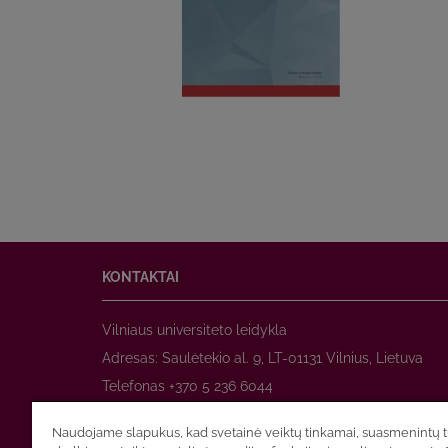
KONTAKTAI
Vilniaus universiteto leidykla
Adresas: Saulėtekio al. 9, LT-01131 Vilnius, Lietuva
Telefonas +370 5 236 6044
www.leidykla.vu.lt
Naudojame slapukus, kad svetainė veiktų tinkamai, suasmenintų tu
El. paštas
prekyba@leidykla.vu.lt