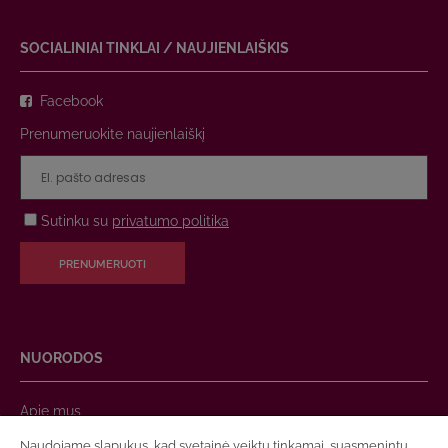
SOCIALINIAI TINKLAI / NAUJIENLAIŠKIS
Facebook
Prenumeruokite naujienlaiškį
Sutinku su
privatumo politika
PRENUMERUOTI
NUORODOS
Apie mus
Susisiekite su mumis
Naudojame slapukus, kad svetainė veiktų tinkamai, suasmenintų