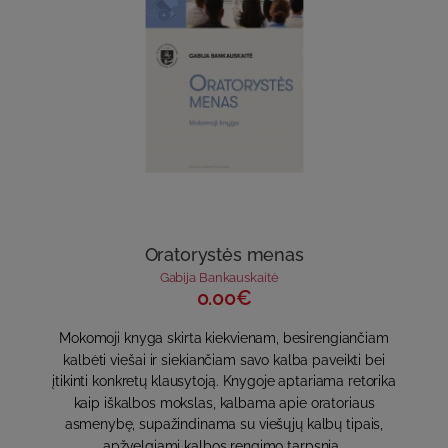
Oratorystės menas
Gabija Bankauskaitė
0.00€
Mokomoji knyga skirta kiekvienam, besirengiančiam
kalbėti viešai ir siekiančiam savo kalba paveikti bei
įtikinti konkretų klausytoją. Knygoje aptariama retorika
kaip iškalbos mokslas, kalbama apie oratoriaus
asmenybę, supažindinama su viešųjų kalbų tipais,
apžvelgiami kalbos rengimo tarpsnia..