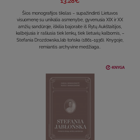
13.28€
Šios monografijos tikslas – supažindinti Lietuvos
visuomenę su unikalia asmenybe, gyvenusia XIX ir XX
amžių sandūroje, iškilia bajoraite iš Rytų Aukštaitijos,
kalbėjusia ir rašiusia tiek lenkų, tiek lietuvių kalbomis, –
Stefania DrozdowskaJab łońska (1861–1936). Knygoje,
remiantis archyvine medžiaga..