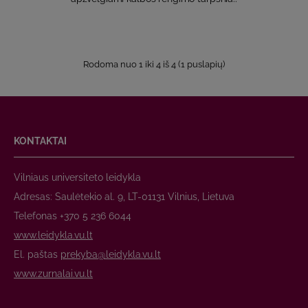
Rodoma nuo 1 iki 4 iš 4 (1 puslapių)
KONTAKTAI
Vilniaus universiteto leidykla
Adresas: Saulėtekio al. 9, LT-01131 Vilnius, Lietuva
Telefonas +370 5 236 6044
www.leidykla.vu.lt
El. paštas
prekyba@leidykla.vu.lt
www.zurnalai.vu.lt