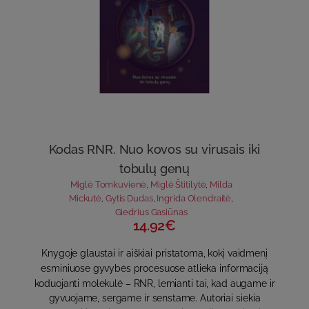
Kodas RNR. Nuo kovos su virusais iki
tobulų genų
Miglė Tomkuvienė
,
Miglė Štitilytė
,
Milda
Mickutė
,
Gytis Dudas
,
Ingrida Olendraitė
,
Giedrius Gasiūnas
14.92€
Knygoje glaustai ir aiškiai pristatoma, kokį vaidmenį
esminiuose gyvybės procesuose atlieka informaciją
koduojanti molekulė – RNR, lemianti tai, kad augame ir
gyvuojame, sergame ir senstame. Autoriai siekia