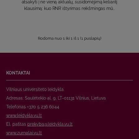
atsakyti į ne vieną aktualų, susidomėjimą keliantį
klausimą: kuo RNR ištyrimas reikšmingas mū..
Rodoma nuo 1 iki 1 iš 1 (1 puslapių)
KONTAKTAI
Vilniaus universiteto leidykla
Adresas: Saulėtekio al. 9, LT-01131 Vilnius, Lietuva
Telefonas +370 5 236 6044
www.leidykla.vu.lt
El. paštas
prekyba@leidykla.vu.lt
www.zurnalai.vu.lt