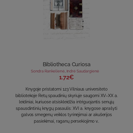
Bibliotheca Curiosa
Sondra Rankelienė
,
Indrė Saudargienė
1.72€
Knygoje pristatomi 123 Vilniaus universiteto
bibliotekoje Retų spaudinių skyriuje saugomi XV–XX a.
leidiniai, kuriuose atsiskleidžia intriguojantis senųjų
spausdintinių knygų pasaulis: XVI a. knygose aprašyti
galvos smegenų veiklos tyrinėjimai ar akušerijos
pasiekimai, raganų persekiojimo v..