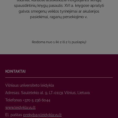
spausdintinių knygų pasaulis: XVI a. knygose aprašyti
galvos smegenų veiklos tyrinėjimai ar akušerijos
pasiekimai, raganų persekiojimo v..
Rodoma nuo 1 iki 2 iš 2 (1 puslapių)
KONTAKTAI
Vilniaus universiteto leidykla
Adresas: Saulėtekio al. 9, LT-01131 Vilnius, Lietuva
Telefonas +370 5 236 6044
www.leidykla.vu.lt
El. paštas
prekyba@leidykla.vu.lt