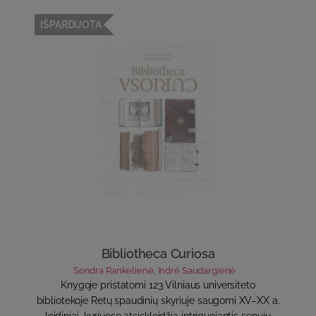
IŠPARDUOTA
Bibliotheca Curiosa
Sondra Rankelienė
,
Indrė Saudargienė
Knygoje pristatomi 123 Vilniaus universiteto
bibliotekoje Retų spaudinių skyriuje saugomi XV–XX a.
leidiniai, kuriuose atsiskleidžia intriguojantis senųjų