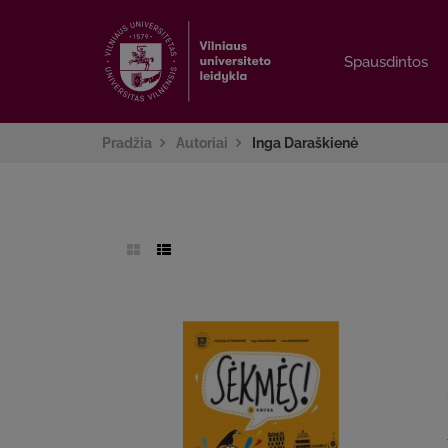
Spausdintos
Spausdintos
Pradžia
Autoriai
Inga Daraškienė