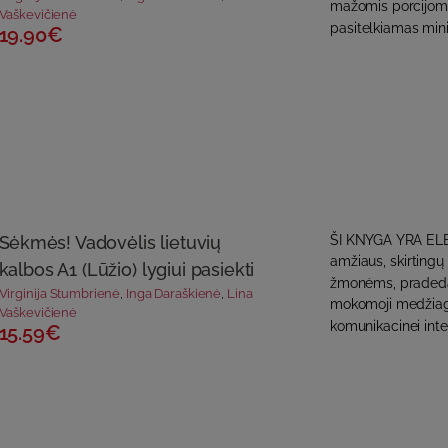
mažomis porcijomis
Vaškevičienė
pasitelkiamas min
19.90€
Sėkmės! Vadovėlis lietuvių
ŠI KNYGA YRA ELE
amžiaus, skirtingų 
kalbos A1 (Lūžio) lygiui pasiekti
žmonėms, pradedan
Virginija Stumbrienė
,
Inga Daraškienė
,
Lina
mokomoji medžiaga
Vaškevičienė
komunikacinei inte
15.59€