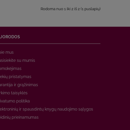
Rodoma nuo 1 iki 2 iš 2 (1 puslapių)
UORODOS
pie mus
sisiekite su mumis
pmokėjimas
ekių pristatymas
rantija ir grąžinimas
rkimo taisyklės
ivatumo politika
ektroninių ir spausdintų knygų naudojimo sąlygos
idinių prieinamumas