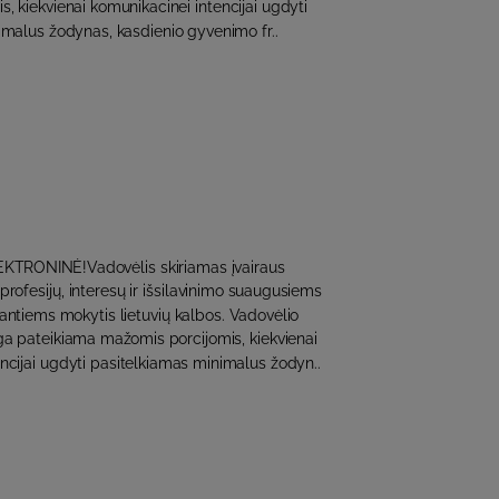
, kiekvienai komunikacinei intencijai ugdyti
imalus žodynas, kasdienio gyvenimo fr..
KTRONINĖ!Vadovėlis skiriamas įvairaus
profesijų, interesų ir išsilavinimo suaugusiems
tiems mokytis lietuvių kalbos. Vadovėlio
 pateikiama mažomis porcijomis, kiekvienai
ncijai ugdyti pasitelkiamas minimalus žodyn..