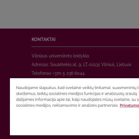
KONTAKTAI
Vilniaus universiteto leidykla
Adresas: Saulėtekio al. 9, LT-01131 Vilnius, Lietuva
Telefonas +370 5 236 6044
www.leidykla.vu.lt
Naudojame slapukus, kad svetainė veiktų tinkamai, suasmenintų tu
El. paštas
prekyba@leidykla.vu.lt
skelbimus, teiktų socialinės medijos funkcijas ir analizuotų srautą. 
www.zurnalai.vu.lt
dalijamės informacija apie tai, kaip naudojatės mūsų svetaine, su 
socialinės medijos, reklamavimo ir analizės partneriais.
Privatumo 