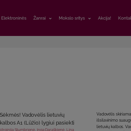
Elektroninės
Elektroninės
Žanrai
Žanrai
Mokslo sritys
Mokslo sritys
Akcija!
Akcija!
Kontak
Kontak
Sėkmės! Vadovėlis lietuvių
Vadovėlis skiriamas
išsilavinimo sua
kalbos A1 (Lūžio) lygiui pasiekti
lietuvių kalbos. 
Virginija Stumbrienė
,
Inga Daraškienė
,
Lina