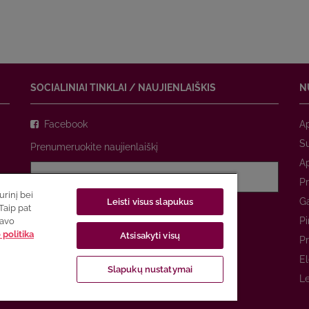
SOCIALINIAI TINKLAI / NAUJIENLAIŠKIS
N
Facebook
A
Su
Prenumeruokite naujienlaiškį
A
Pr
rinį bei
Ga
Leisti visus slapukus
Sutinku su
privatumo politika
Taip pat
Pi
savo
politika
Atsisakyti visų
PRENUMERUOTI
Pr
El
Slapukų nustatymai
Le