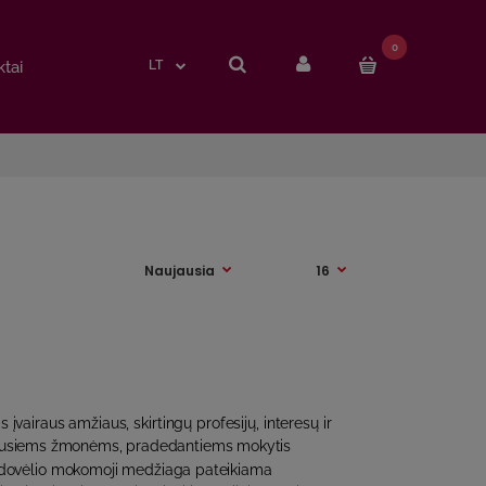
0
0
tai
tai
LT
LT
 įvairaus amžiaus, skirtingų profesijų, interesų ir
ugusiems žmonėms, pradedantiems mokytis
Vadovėlio mokomoji medžiaga pateikiama