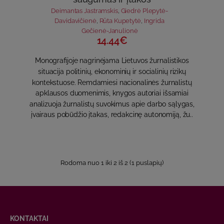
Deimantas Jastramskis
,
Giedrė Plepytė-
Davidavičienė
,
Rūta Kupetytė
,
Ingrida
Gečienė-Janulionė
14.44€
Monografijoje nagrinėjama Lietuvos žurnalistikos
situacija politinių, ekonominių ir socialinių rizikų
kontekstuose. Remdamiesi nacionalinės žurnalistų
apklausos duomenimis, knygos autoriai išsamiai
analizuoja žurnalistų suvokimus apie darbo sąlygas,
įvairaus pobūdžio įtakas, redakcinę autonomiją, žu..
Rodoma nuo 1 iki 2 iš 2 (1 puslapių)
KONTAKTAI