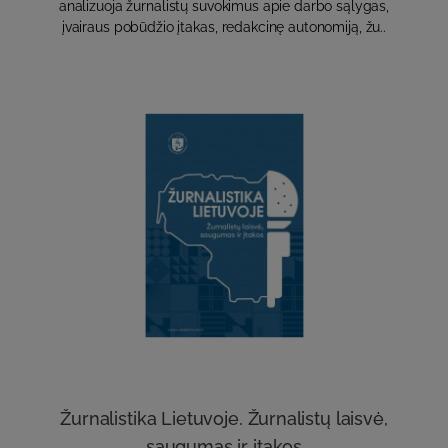
analizuoja žurnalistų suvokimus apie darbo sąlygas,
įvairaus pobūdžio įtakas, redakcinę autonomiją, žu..
Žurnalistika Lietuvoje. Žurnalistų laisvė,
saugumas ir įtakos