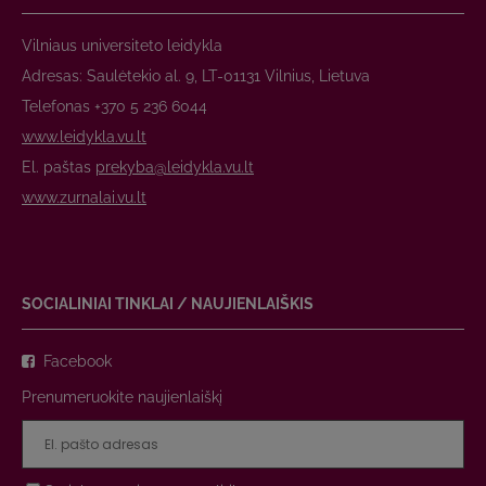
Vilniaus universiteto leidykla
Adresas: Saulėtekio al. 9, LT-01131 Vilnius, Lietuva
Telefonas +370 5 236 6044
www.leidykla.vu.lt
El. paštas
prekyba@leidykla.vu.lt
www.zurnalai.vu.lt
SOCIALINIAI TINKLAI / NAUJIENLAIŠKIS
Facebook
Prenumeruokite naujienlaiškį