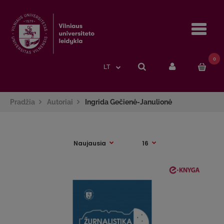
Navi
0
LT
Pradžia
Autoriai
Ingrida Gečienė-Janulionė