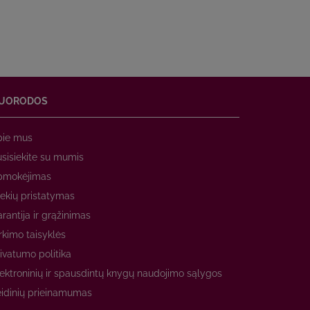
UORODOS
pie mus
sisiekite su mumis
pmokėjimas
ekių pristatymas
rantija ir grąžinimas
rkimo taisyklės
ivatumo politika
ektroninių ir spausdintų knygų naudojimo sąlygos
idinių prieinamumas