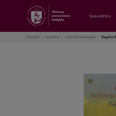
Spausdintos
Spausdintos
Pradžia
Autoriai
Irena Smetonienė
Regina K