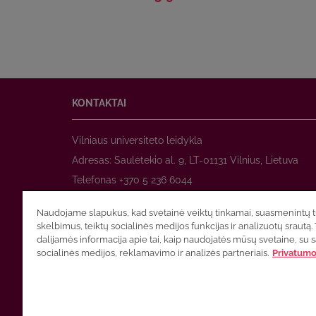
KONTAKTAI
Vilniaus universiteto leidykla
Adresas: Saulėtekio al. 9, LT-01131 Vilnius, Lietuva
Telefonas +370 5 236 6044
www.leidykla.vu.lt
Naudojame slapukus, kad svetainė veiktų tinkamai, suasmenintų tu
El. paštas
prekyba@leidykla.vu.lt
skelbimus, teiktų socialinės medijos funkcijas ir analizuotų srautą. 
www.zurnalai.vu.lt
dalijamės informacija apie tai, kaip naudojatės mūsų svetaine, su 
socialinės medijos, reklamavimo ir analizės partneriais.
Privatumo 