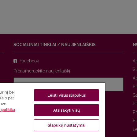
SOCIALINIAI TINKLAI / NAUJIENLAIŠKIS
N
Facebook
A
Su
Prenumeruokite naujienlaiškį
A
Pr
rinį bei
Ga
Leisti visus slapukus
Sutinku su
privatumo politika
Taip pat
Pi
savo
politika
Atsisakyti visų
PRENUMERUOTI
Pr
El
Slapukų nustatymai
Le