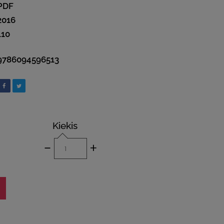
PDF
2016
110
9786094596513
Kiekis
-
+