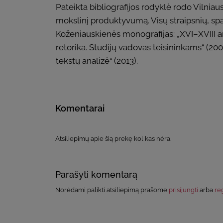
Pateikta bibliografijos rodyklė rodo Vilniau
mokslinį produktyvumą. Visų straipsnių, sp
Koženiauskienės monografijas: „XVI–XVIII amž
retorika. Studijų vadovas teisininkams“ (2005
tekstų analizė“ (2013).
Komentarai
Atsiliepimų apie šią prekę kol kas nėra.
Parašyti komentarą
Norėdami palikti atsiliepimą prašome
prisijungti
arba
reg