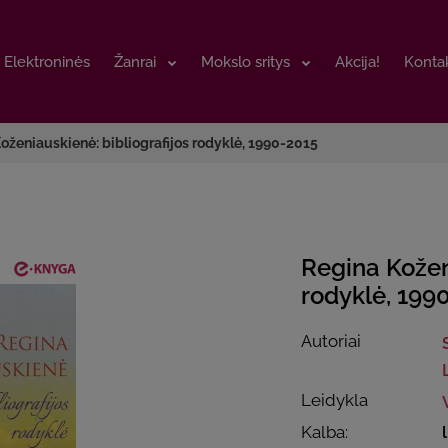
Elektroninės
Elektroninės
Žanrai
Žanrai
Mokslo sritys
Mokslo sritys
Akcija!
Akcija!
Kontak
Kontak
oženiauskienė: bibliografijos rodyklė, 1990-2015
Regina Kožen
rodyklė, 199
Autoriai
Leidykla
Kalba: