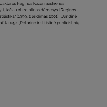
tos daktarės Reginos Koženiauskienės
ti, tačiau atkreiptinas dėmesys į Reginos
ilistika“ (1999, 2 leidimas 2001), „Juridinė
 (2009), „Retorinė ir stilistinė publicistinių