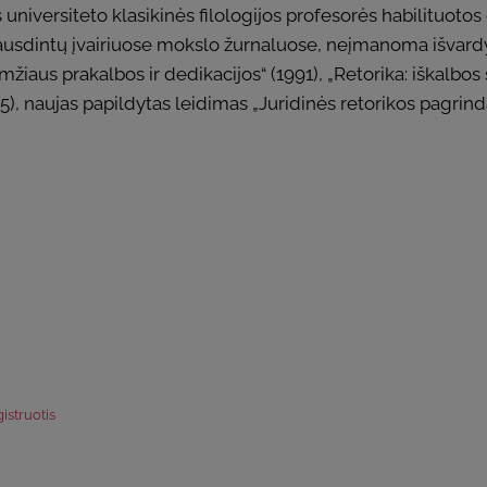
s universiteto klasikinės filologijos profesorės habilituo
ausdintų įvairiuose mokslo žurnaluose, neįmanoma išvardy
iaus prakalbos ir dedikacijos“ (1991), „Retorika: iškalbos st
), naujas papildytas leidimas „Juridinės retorikos pagrindai“
istruotis