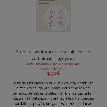
Brugada sindromo diagnostika, rizikos
vertinimas ir gydymas
Jūratė Barysienė
,
Aurelija Martinonytė
,
Violeta Mikštienė
9.90€
Brugada sindromas (toliau – BrS) yra reta, dažniausiai
įgimta širdies liga, kuri vystosi dėl sutrikusios jonų
pernašos per širdies ląstelės membraną ir gali sukelti
staigią mirtį dėl skilvelinių aritmijų, nesant akivaizdžių
struktūrinių pokyčių širdyje. Tikslus BrS paplitimas