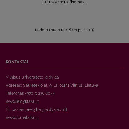
Lietuvoje nėra žinomas...
Rodoma nuo 1 iki 1 iš 1 (1 puslapių)
KONTAKTAI
Vilniaus universiteto leidykla
Adresas: Saulėtekio al. 9, LT-01131 Vilnius, Lietuva
Telefonas +370 5 236 6044
www.leidykla.vu.lt
El. paštas
prekyba@leidykla.vu.lt
www.zurnalai.vu.lt