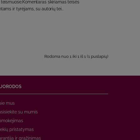
teismuose.Komentaras skiriamas teisės
ams ir tyrėjams, su autorių tei..
Rodoma nuo 1 iki 1 iš 1 (1 puslapių)
UORODOS
pie mus
sisiekite su mumis
pmokėjimas
ekių pristatymas
rantija ir grąžinimas