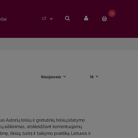
0
0
tai
tai
LT
LT
 Autorių teisių ir gretutinių teisių įstatymo
ų aiškinimas, atskleidžiant komentuojamų
lmę, tikslą, turinį ir taikymo praktiką Lietuvos ir