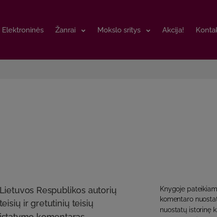
Elektroninės
Elektroninės
Žanrai
Žanrai
Mokslo sritys
Mokslo sritys
Akcija!
Akcija!
Kontak
Kontak
Lietuvos Respublikos autorių
Knygoje pateikiamas
komentaro nuostat
teisių ir gretutinių teisių
nuostatų istorinę ki
įstatymo komentaras