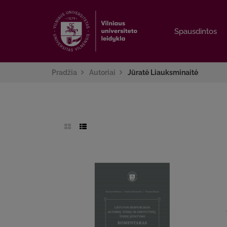
Spausdintos
Spausdintos
Pradžia
Autoriai
Jūratė Liauksminaitė