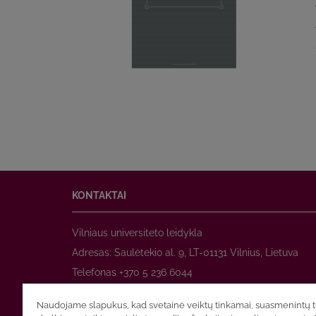
KONTAKTAI
Vilniaus universiteto leidykla
Adresas: Saulėtekio al. 9, LT-01131 Vilnius, Lietuva
Telefonas +370 5 236 6044
www.leidykla.vu.lt
Naudojame slapukus, kad svetainė veiktų tinkamai, suasmenintų tu
El. paštas
prekyba@leidykla.vu.lt