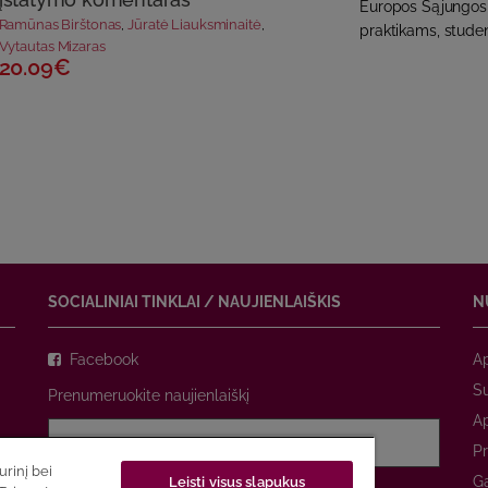
Europos Sąjungos 
Ramūnas Birštonas
,
Jūratė Liauksminaitė
,
praktikams, student
Vytautas Mizaras
20.09€
SOCIALINIAI TINKLAI / NAUJIENLAIŠKIS
N
Facebook
A
Su
Prenumeruokite naujienlaiškį
A
Pr
rinį bei
Ga
Leisti visus slapukus