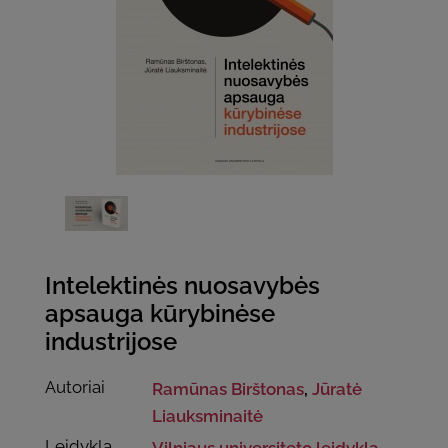
Intelektinės nuosavybės
apsauga kūrybinėse
industrijose
Autoriai
Ramūnas Birštonas
,
Jūratė
Liauksminaitė
Leidykla
Vilniaus universiteto leidykla