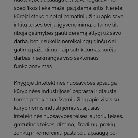
specifikos lieka mažai pažįstama sritis. Neretai
kūrėjai stokoja netgi pamatinių žinių apie savo
ir kitų teises bei jų įgyvendinimą, o tai ne tik
riboja galimybes gauti deramą atlygį už savo
darbą, bet ir sukelia nereikalingų ginčų dėl
galimų pažeidimų. Taip sutrikdomas kūrėjų
darbas ir sėkmingas viso sektoriaus
funkcionavimas.
Knygoje „Intelektinės nuosavybės apsauga
kūrybinėse industrijose" paprasta ir glausta
forma pateikiama išsamių žinių apie visas su
kūrybinėmis industrijomis susijusias
intelektinės nuosavybės teises: autorių teises,
gretutines teises, dizaino, išradimų, prekių
ženklų ir komercinių paslapčių apsaugą bei