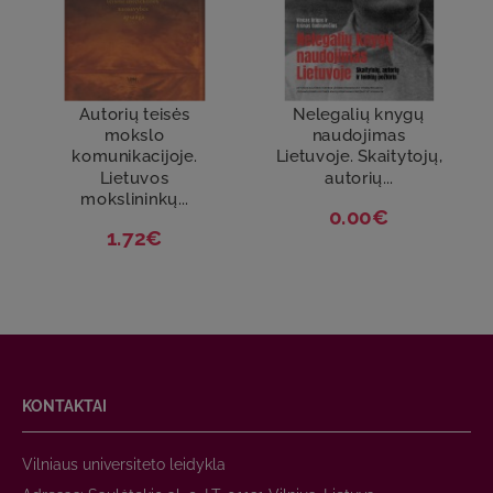
Autorių teisės
Nelegalių knygų
mokslo
naudojimas
komunikacijoje.
Lietuvoje. Skaitytojų,
Lietuvos
autorių...
mokslininkų...
0.00€
1.72€
KONTAKTAI
Vilniaus universiteto leidykla