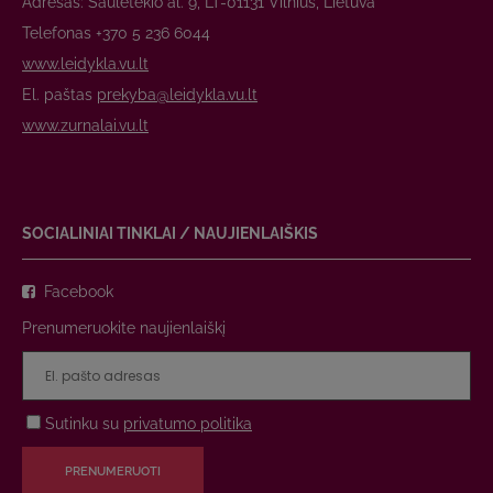
Adresas: Saulėtekio al. 9, LT-01131 Vilnius, Lietuva
Telefonas +370 5 236 6044
www.leidykla.vu.lt
El. paštas
prekyba@leidykla.vu.lt
www.zurnalai.vu.lt
SOCIALINIAI TINKLAI / NAUJIENLAIŠKIS
Facebook
Prenumeruokite naujienlaiškį
Sutinku su
privatumo politika
PRENUMERUOTI