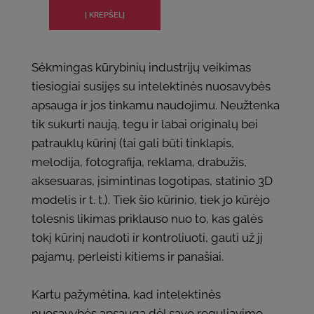
Sėkmingas kūrybinių industrijų veikimas
tiesiogiai susijęs su intelektinės nuosavybės
apsauga ir jos tinkamu naudojimu. Neužtenka
tik sukurti naują, tegu ir labai originalų bei
patrauklų kūrinį (tai gali būti tinklapis,
melodija, fotografija, reklama, drabužis,
aksesuaras, įsimintinas logotipas, statinio 3D
modelis ir t. t.). Tiek šio kūrinio, tiek jo kūrėjo
tolesnis likimas priklauso nuo to, kas galės
tokį kūrinį naudoti ir kontroliuoti, gauti už jį
pajamų, perleisti kitiems ir panašiai.
Kartu pažymėtina, kad intelektinės
nuosavybės apsauga dėl savo reguliavimo