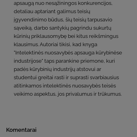
apsaugą nuo nesąžiningos konkurencijos,
detaliau aptariant galimus teisių
įgyvendinimo būdus, šių teisių tarpusavio
sąveiką, darbo santykių pagrindu sukurtų
kūrinių priklausomybę bei kitus reikšmingus
klausimus. Autoriai tikisi, kad knyga
"Intelektinės nuosavybės apsauga kūrybinėse
industrijose" taps parankine priemone, kuri
padės kūrybinių industrijų atstovui ar
studentui greitai rasti ir suprasti svarbiausius
atitinkamos intelektinės nuosavybės teisės
veikimo aspektus, jos privalumus ir trūkumus.
Komentarai