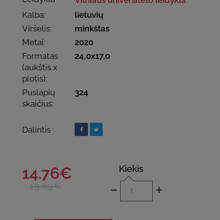
Kalba:
lietuvių
Viršelis:
minkštas
Metai:
2020
Formatas
24,0x17,0
(aukštis x
plotis):
Puslapių
324
skaičius:
Dalintis
Kiekis
14.76€
-
+
19.69€