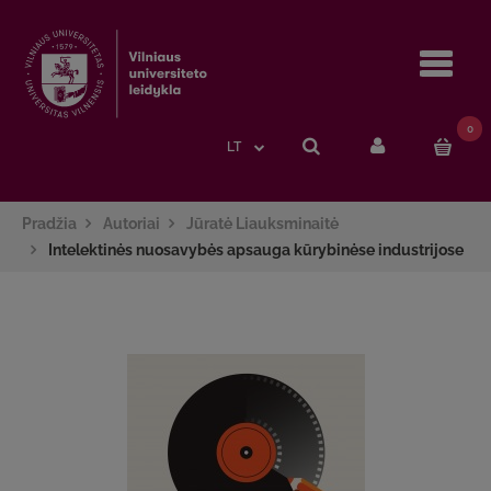
Navi
0
LT
Pradžia
Autoriai
Jūratė Liauksminaitė
Intelektinės nuosavybės apsauga kūrybinėse industrijose