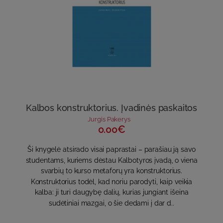
Kalbos konstruktorius. Įvadinės paskaitos
Jurgis Pakerys
0.00€
Ši knygelė atsirado visai paprastai – parašiau ją savo
studentams, kuriems dėstau Kalbotyros įvadą, o viena
svarbių to kurso metaforų yra konstruktorius.
Konstruktorius todėl, kad noriu parodyti, kaip veikia
kalba: ji turi daugybę dalių, kurias jungiant išeina
sudėtiniai mazgai, o šie dedami į dar d..