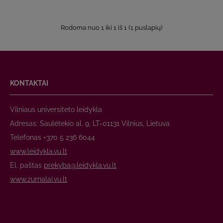
Rodoma nuo 1 iki 1 iš 1 (1 puslapių)
KONTAKTAI
Vilniaus universiteto leidykla
Adresas: Saulėtekio al. 9, LT-01131 Vilnius, Lietuva
Telefonas +370 5 236 6044
www.leidykla.vu.lt
El. paštas
prekyba@leidykla.vu.lt
www.zurnalai.vu.lt