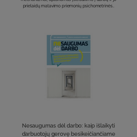
prielaidų matavimo priemonių psichometrinės..
Nesaugumas dėl darbo: kaip išlaikyti
darbuotojų gerovę besikeičiančiame