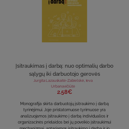
Įsitraukimas į darbą: nuo optimalių darbo
sąlygų iki darbuotojo gerovės
Jurgita Lazauskaitė-Zabielskė
,
Ieva
Urbanavičiūtė
2.58€
Monografija skirta darbuotojų įsitraukimo į darbą
tyrinėjimui. Joje pristatomuose tyrimuose yra
analizuojamos įsitraukimo į darbą individualios ir
organizacinės prielaidos bei jų poveikio įsitraukimui
mechanizmai, aptariamos įsitraukimo į darbą ir jo