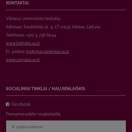
KONTAKTAI
Vilniaus universiteto leidykla
Adresas: Saulėtekio al. 9, LT-01131 Vilnius, Lietuva
Telefonas +370 5 236 6044
www.leidykla.vu.lt
El. paštas
prekyba@leidykla.vu.lt
www.zurnalai.vu.lt
SOCIALINIAI TINKLAI / NAUJIENLAIŠKIS
Facebook
Prenumeruokite naujienlaiškį