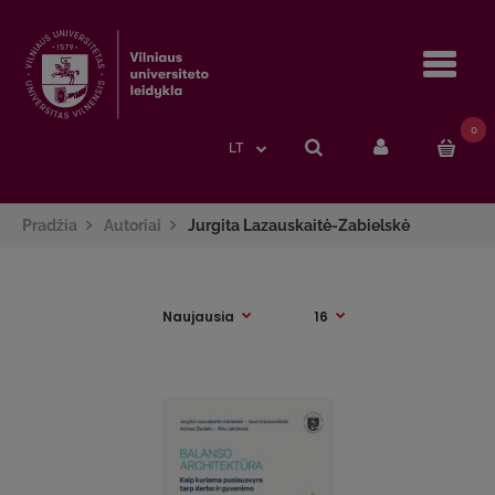
Navi
0
LT
Pradžia
Autoriai
Jurgita Lazauskaitė-Zabielskė