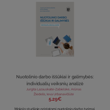
Nuotolinio darbo iššūkiai ir galimybės:
individualių veiksnių analizė
Jurgita Lazauskaitė-Zabielskė
,
Arūnas
Žiedelis
,
Ieva Urbanavičiūtė
5.29€
Mokslo studijoje pristatomi nuotolinio darbo tyrimai,