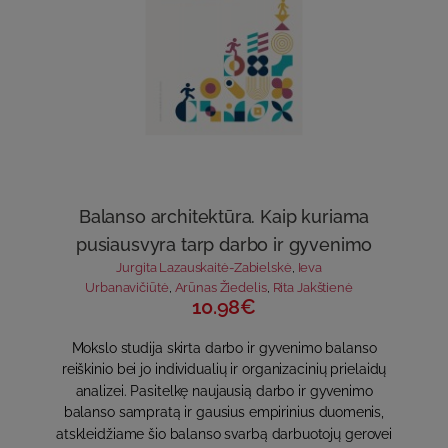
Balanso architektūra. Kaip kuriama
pusiausvyra tarp darbo ir gyvenimo
Jurgita Lazauskaitė-Zabielskė
,
Ieva
Urbanavičiūtė
,
Arūnas Žiedelis
,
Rita Jakštienė
10.98€
Mokslo studija skirta darbo ir gyvenimo balanso
reiškinio bei jo individualių ir organizacinių prielaidų
analizei. Pasitelkę naujausią darbo ir gyvenimo
balanso sampratą ir gausius empirinius duomenis,
atskleidžiame šio balanso svarbą darbuotojų gerovei