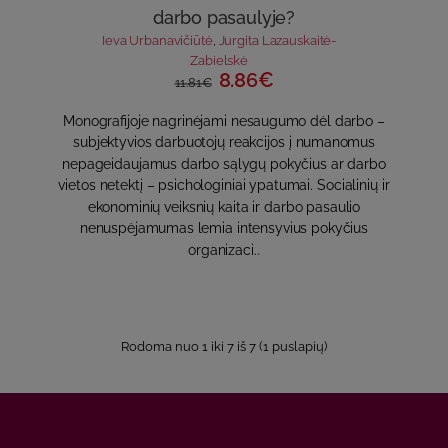
darbo pasaulyje?
Ieva Urbanavičiūtė
,
Jurgita Lazauskaitė-
Zabielskė
8.86€
11.81€
Monografijoje nagrinėjami nesaugumo dėl darbo –
subjektyvios darbuotojų reakcijos į numanomus
nepageidaujamus darbo sąlygų pokyčius ar darbo
vietos netektį – psichologiniai ypatumai. Socialinių ir
ekonominių veiksnių kaita ir darbo pasaulio
nenuspėjamumas lemia intensyvius pokyčius
organizaci..
Rodoma nuo 1 iki 7 iš 7 (1 puslapių)